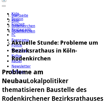
Köln
Startseite
Region
Köln
Freizeit
Rodenkirchen
Restaurants
Rodenkirchen
FC
Panorama
Aktuelle Stunde: Probleme um
Politik
Bezirksrathaus in Köln-
Wirtschaft
Kultur
Rodenkirchen
Rätsel
Newsletter
Probleme am
E-Paper
Neubau
Lokalpolitiker
thematisieren Baustelle des
Rodenkirchener Bezirksrathauses