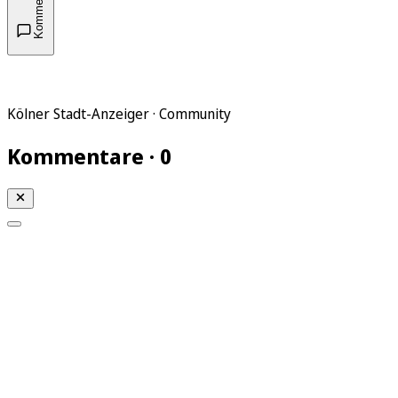
Kommentare
Kölner Stadt-Anzeiger · Community
Kommentare · 0
Mein KStA
Meine Artikel
Meine Region
Meine Newsletter
Mein KStA PLUS
Mein E-Paper