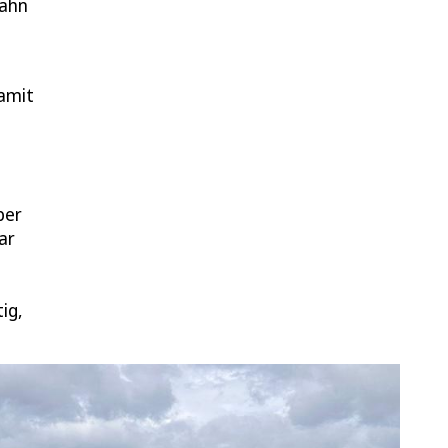
bahn
Damit
ber
ar
ig,