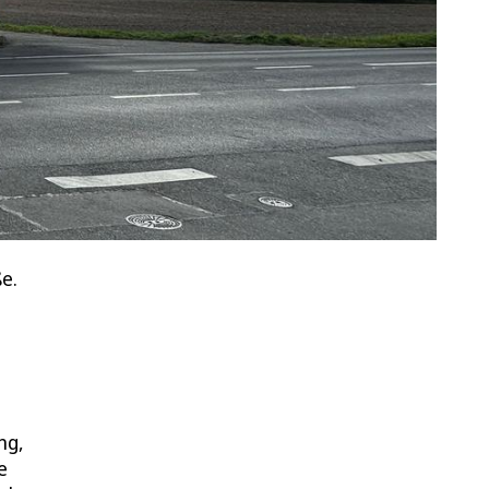
e.
ng,
e