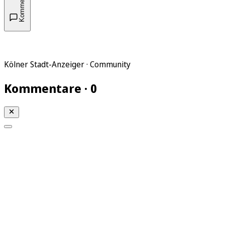
Kommentare
Kölner Stadt-Anzeiger · Community
Kommentare · 0
Mein KStA
Meine Artikel
Meine Region
Meine Newsletter
Mein KStA PLUS
Mein E-Paper