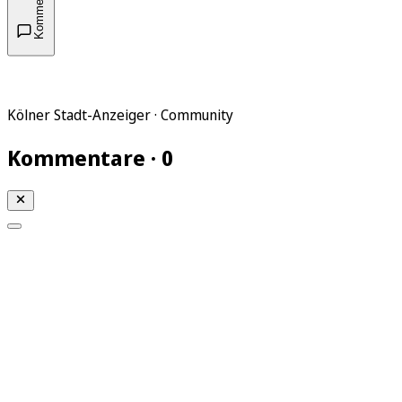
Kommentare
Kölner Stadt-Anzeiger · Community
Kommentare · 0
Mein KStA
Meine Artikel
Meine Region
Meine Newsletter
Mein KStA PLUS
Mein E-Paper