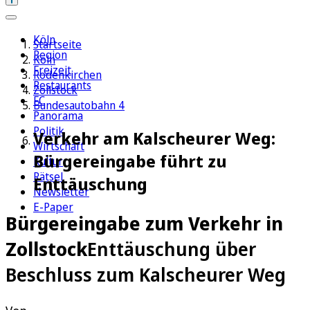
Köln
Startseite
Region
Köln
Freizeit
Rodenkirchen
Restaurants
Zollstock
FC
Bundesautobahn 4
Panorama
Politik
Verkehr am Kalscheurer Weg:
Wirtschaft
Bürgereingabe führt zu
Kultur
Rätsel
Enttäuschung
Newsletter
E-Paper
Bürgereingabe zum Verkehr in
Zollstock
Enttäuschung über
Beschluss zum Kalscheurer Weg