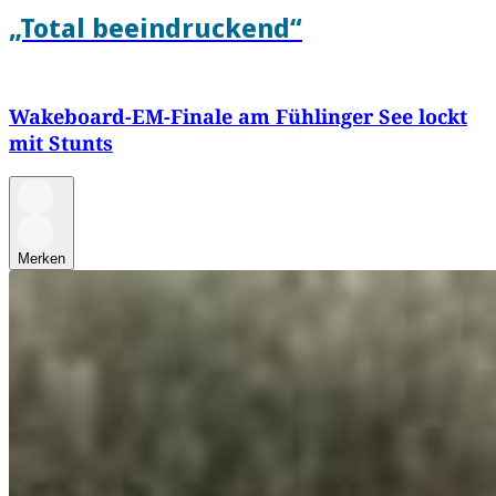
„Total beeindruckend“
Wakeboard-EM-Finale am Fühlinger See lockt
mit Stunts
Merken