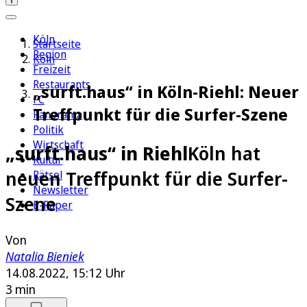
Köln
Startseite
Region
Köln
Freizeit
Restaurants
„surft.haus“ in Köln-Riehl: Neuer
FC
Treffpunkt für die Surfer-Szene
Panorama
Politik
Wirtschaft
„surft.haus“ in Riehl
Köln hat
Kultur
neuen Treffpunkt für die Surfer-
Rätsel
Newsletter
Szene
E-Paper
Von
Natalia Bieniek
14.08.2022, 15:12 Uhr
3 min