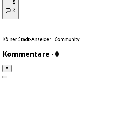
Kommentare
Kölner Stadt-Anzeiger · Community
Kommentare · 0
Mein KStA
Meine Artikel
Meine Region
Meine Newsletter
Mein KStA PLUS
Mein E-Paper