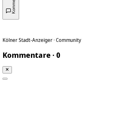
Kommentare
Kölner Stadt-Anzeiger · Community
Kommentare · 0
Mein KStA
Meine Artikel
Meine Region
Meine Newsletter
Mein KStA PLUS
Mein E-Paper