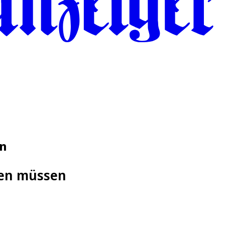
en
nen müssen