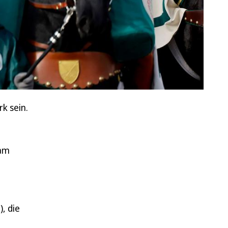
k sein.
 am
m
, die