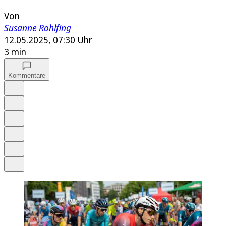
Von
Susanne Rohlfing
12.05.2025, 07:30 Uhr
3 min
Kommentare
Auf Google bevorzugen
Anhören
Schrift
Merken
Drucken
Teilen