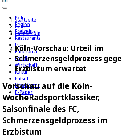
Köln
Startseite
Region
Köln
Freizeit
Polizei Köln
Restaurants
FC
Köln-Vorschau: Urteil im
Panorama
Schmerzensgeldprozess gege
Politik
Wirtschaft
Erzbistum erwartet
Kultur
Rätsel
Vorschau auf die Köln-
Newsletter
E-Paper
Woche
Radsportklassiker,
Saisonfinale des FC,
Schmerzensgeldprozess im
Erzbistum