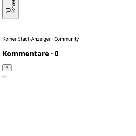
Kommentare
Kölner Stadt-Anzeiger · Community
Kommentare · 0
Mein KStA
Meine Artikel
Meine Region
Meine Newsletter
Mein KStA PLUS
Mein E-Paper