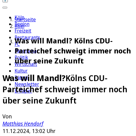
Köln
Startseite
Region
Köln
Freizeit
Restaurants
Was will Mandl? Kölns CDU-
FC
Parteichef schweigt immer noch
Panorama
Politik
über seine Zukunft
Wirtschaft
Kultur
Was will Mandl?
Kölns CDU-
Rätsel
Newsletter
Parteichef schweigt immer noch
E-Paper
über seine Zukunft
Von
Matthias Hendorf
11.12.2024, 13:02 Uhr