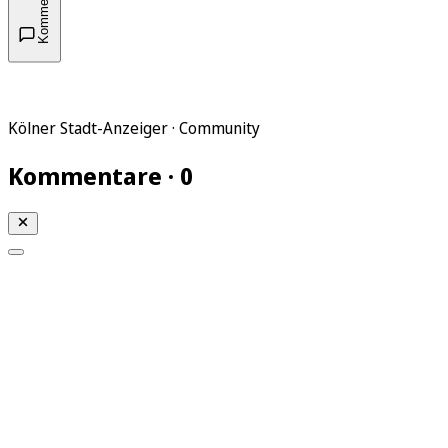
Kommentare
Kölner Stadt-Anzeiger · Community
Kommentare · 0
Mein KStA
Meine Artikel
Meine Region
Meine Newsletter
Mein KStA PLUS
Mein E-Paper