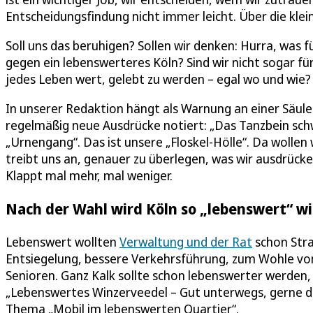
Entscheidungsfindung nicht immer leicht. Über die klei
Soll uns das beruhigen? Sollen wir denken: Hurra, was f
gegen ein lebenswerteres Köln? Sind wir nicht sogar für
jedes Leben wert, gelebt zu werden – egal wo und wie? O
In unserer Redaktion hängt als Warnung an einer Säule e
regelmäßig neue Ausdrücke notiert: „Das Tanzbein sch
„Urnengang“. Das ist unsere „Floskel-Hölle“. Da wollen 
treibt uns an, genauer zu überlegen, was wir ausdrück
Klappt mal mehr, mal weniger.
Nach der Wahl wird Köln so „lebenswert“ wi
Lebenswert wollten
Verwaltung und der Rat
schon Stra
Entsiegelung, bessere Verkehrsführung, zum Wohle von
Senioren. Ganz Kalk sollte schon lebenswerter werden, 
„Lebenswertes Winzerveedel – Gut unterwegs, gerne da
Thema „Mobil im lebenswerten Quartier“.