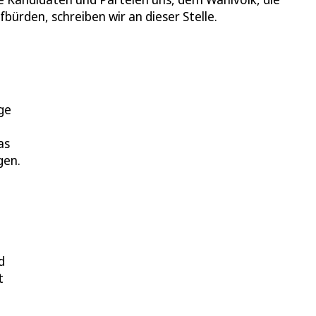
bürden, schreiben wir an dieser Stelle.
.
ge
as
gen.
d
t