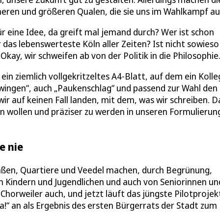
neren und größeren Qualen, die sie uns im Wahlkampf auf
ür eine Idee, da greift mal jemand durch? Wer ist schon
 das lebenswerteste Köln aller Zeiten? Ist nicht sowieso
kay, wir schweifen ab von der Politik in die Philosophie
in ziemlich vollgekritzeltes A4-Blatt, auf dem ein Kolle
wingen“, auch „Paukenschlag“ und passend zur Wahl den
wir auf keinen Fall landen, mit dem, was wir schreiben. D
en wollen und präziser zu werden in unseren Formulierun
e nie
ßen, Quartiere und Veedel machen, durch Begrünung,
 Kindern und Jugendlichen und auch von Seniorinnen un
Chorweiler auch, und jetzt läuft das jüngste Pilotprojek
!“ an als Ergebnis des ersten Bürgerrats der Stadt zum