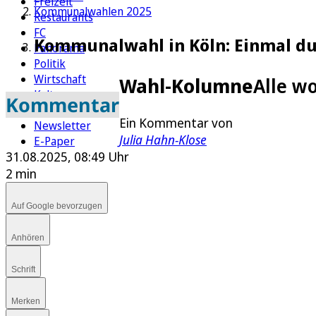
Freizeit
Kommunalwahlen 2025
Restaurants
FC
Kommunalwahl in Köln: Einmal dur
Panorama
Politik
Wirtschaft
Wahl-Kolumne
Alle w
Kultur
Kommentar
Rätsel
Ein Kommentar von
Newsletter
Julia Hahn-Klose
E-Paper
31.08.2025, 08:49 Uhr
2 min
Auf Google bevorzugen
Anhören
Schrift
Merken