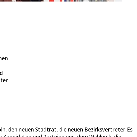
men
nd
rter
, den neuen Stadtrat, die neuen Bezirksvertreter. Es
die Kandidaten und Parteien uns, dem Wahlvolk, die