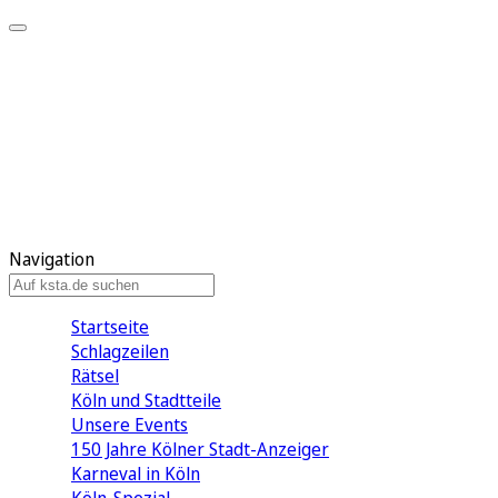
Mein KStA
Meine Artikel
Meine Region
Meine Newsletter
Mein KStA PLUS
Mein E-Paper
Navigation
Startseite
Schlagzeilen
Rätsel
Köln und Stadtteile
Unsere Events
150 Jahre Kölner Stadt-Anzeiger
Karneval in Köln