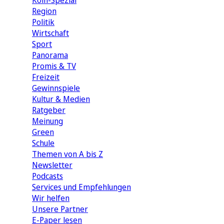
Köln-Spezial
Region
Politik
Wirtschaft
Sport
Panorama
Promis & TV
Freizeit
Gewinnspiele
Kultur & Medien
Ratgeber
Meinung
Green
Schule
Themen von A bis Z
Newsletter
Podcasts
Services und Empfehlungen
Wir helfen
Unsere Partner
E-Paper lesen