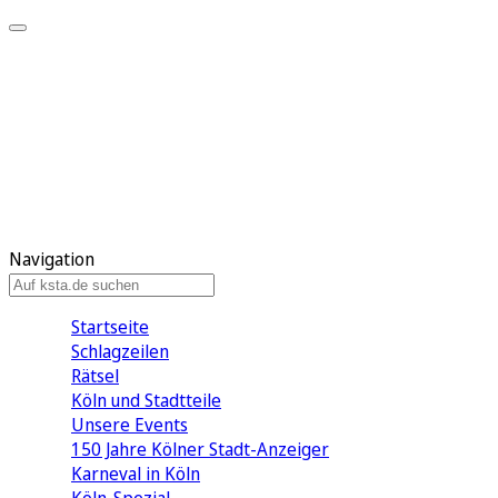
Mein KStA
Meine Artikel
Meine Region
Meine Newsletter
Mein KStA PLUS
Mein E-Paper
Navigation
Startseite
Schlagzeilen
Rätsel
Köln und Stadtteile
Unsere Events
150 Jahre Kölner Stadt-Anzeiger
Karneval in Köln