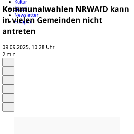
Kultur
Kommunalwahlen NRW
AfD kann
Rätsel
Newsletter
in vielen Gemeinden nicht
E-Paper
antreten
09.09.2025, 10:28 Uhr
2 min
Auf Google bevorzugen
Anhören
Schrift
Merken
Drucken
Teilen