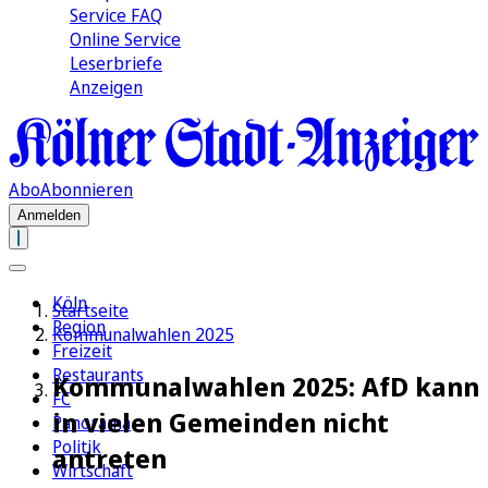
Service FAQ
Online Service
Leserbriefe
Anzeigen
Abo
Abonnieren
Anmelden
Köln
Startseite
Region
Kommunalwahlen 2025
Freizeit
Restaurants
Kommunalwahlen 2025: AfD kann
FC
in vielen Gemeinden nicht
Panorama
Politik
antreten
Wirtschaft