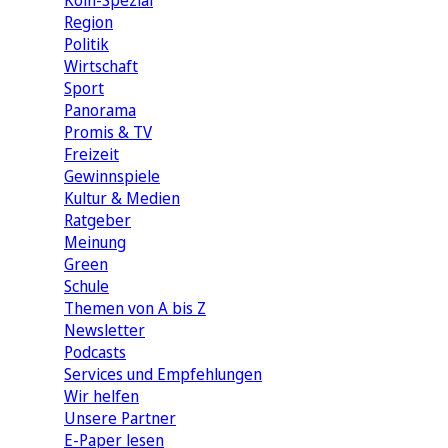
Köln-Spezial
Region
Politik
Wirtschaft
Sport
Panorama
Promis & TV
Freizeit
Gewinnspiele
Kultur & Medien
Ratgeber
Meinung
Green
Schule
Themen von A bis Z
Newsletter
Podcasts
Services und Empfehlungen
Wir helfen
Unsere Partner
E-Paper lesen