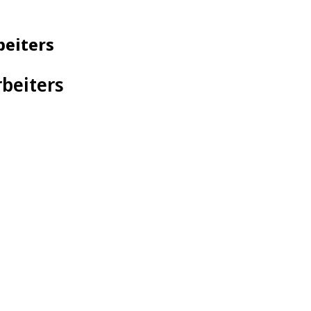
beiters
rbeiters