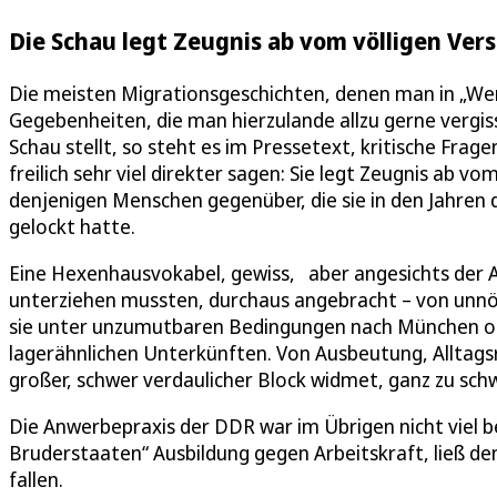
Die Schau legt Zeugnis ab vom völligen Ver
Die meisten Migrationsgeschichten, denen man in „Wer 
Gegebenheiten, die man hierzulande allzu gerne vergis
Schau stellt, so steht es im Pressetext, kritische Fra
freilich sehr viel direkter sagen: Sie legt Zeugnis ab 
denjenigen Menschen gegenüber, die sie in den Jahren 
gelockt hatte.
Eine Hexenhausvokabel, gewiss, aber angesichts der A
unterziehen mussten, durchaus angebracht – von unnöt
sie unter unzumutbaren Bedingungen nach München ode
lagerähnlichen Unterkünften. Von Ausbeutung, Alltagsr
großer, schwer verdaulicher Block widmet, ganz zu sch
Die Anwerbepraxis der DDR war im Übrigen nicht viel b
Bruderstaaten“ Ausbildung gegen Arbeitskraft, ließ den
fallen.