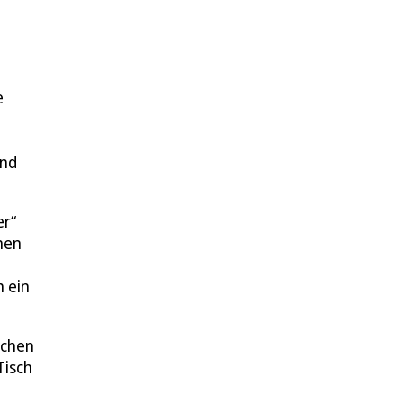
e
and
er“
nen
 ein
schen
Tisch