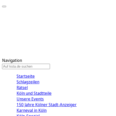
Mein KStA
Meine Artikel
Meine Region
Meine Newsletter
Mein KStA PLUS
Mein E-Paper
Navigation
Startseite
Schlagzeilen
Rätsel
Köln und Stadtteile
Unsere Events
150 Jahre Kölner Stadt-Anzeiger
Karneval in Köln