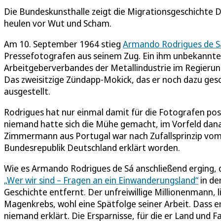
Die Bundeskunsthalle zeigt die Migrationsgeschichte 
heulen vor Wut und Scham.
Am 10. September 1964 stieg
Armando Rodrigues de S
Pressefotografen aus seinem Zug. Ein ihm unbekannte
Arbeitgeberverbandes der Metallindustrie im Regierung
Das zweisitzige Zündapp-Mokick, das er noch dazu ges
ausgestellt.
Rodrigues hat nur einmal damit für die Fotografen posi
niemand hatte sich die Mühe gemacht, im Vorfeld danach
Zimmermann aus Portugal war nach Zufallsprinzip vom
Bundesrepublik Deutschland erklärt worden.
Wie es Armando Rodrigues de Sá anschließend erging, d
„Wer wir sind – Fragen an ein Einwanderungsland“
in de
Geschichte entfernt. Der unfreiwillige Millionenmann, l
Magenkrebs, wohl eine Spätfolge seiner Arbeit. Dass 
niemand erklärt. Die Ersparnisse, für die er Land und F