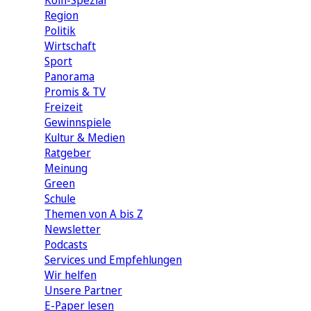
Köln-Spezial
Region
Politik
Wirtschaft
Sport
Panorama
Promis & TV
Freizeit
Gewinnspiele
Kultur & Medien
Ratgeber
Meinung
Green
Schule
Themen von A bis Z
Newsletter
Podcasts
Services und Empfehlungen
Wir helfen
Unsere Partner
E-Paper lesen