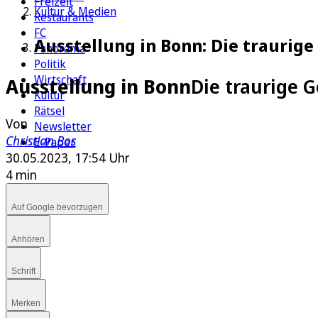
Freizeit
Kultur & Medien
Restaurants
FC
Ausstellung in Bonn: Die traurige
Panorama
Politik
Wirtschaft
Ausstellung in Bonn
Die traurige 
Kultur
Rätsel
Von
Newsletter
Christian Bos
E-Paper
30.05.2023, 17:54 Uhr
4 min
Auf Google bevorzugen
Anhören
Schrift
Merken