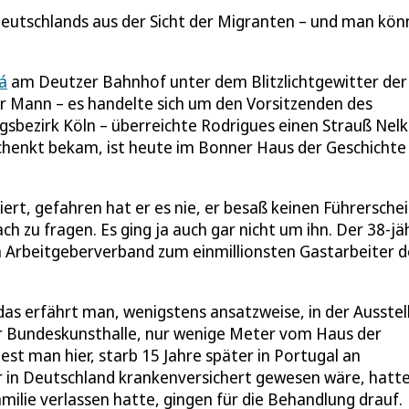
Deutschlands aus der Sicht der Migranten – und man kön
á
am Deutzer Bahnhof unter dem Blitzlichtgewitter der
r Mann – es handelte sich um den Vorsitzenden des
sbezirk Köln – überreichte Rodrigues einen Strauß Nelk
chenkt bekam, ist heute im Bonner Haus der Geschichte
ert, gefahren hat er es nie, er besaß keinen Führerschei
 zu fragen. Es ging ja auch gar nicht um ihn. Der 38-jä
 Arbeitgeberverband zum einmillionsten Gastarbeiter d
as erfährt man, wenigstens ansatzweise, in der Ausstel
r Bundeskunsthalle, nur wenige Meter vom Haus der
iest man hier, starb 15 Jahre später in Portugal an
er in Deutschland krankenversichert gewesen wäre, hatt
amilie verlassen hatte, gingen für die Behandlung drauf.