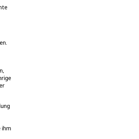
nte
en.
n,
hrige
er
lung
e ihm