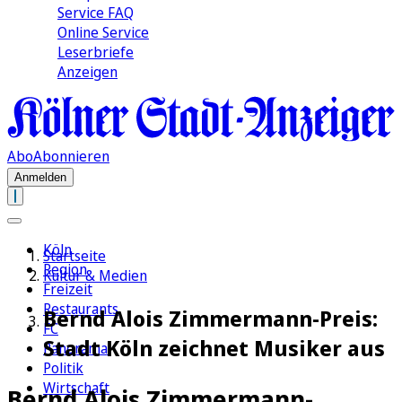
Service FAQ
Online Service
Leserbriefe
Anzeigen
Abo
Abonnieren
Anmelden
Köln
Startseite
Region
Kultur & Medien
Freizeit
Restaurants
Bernd Alois Zimmermann-Preis:
FC
Stadt Köln zeichnet Musiker aus
Panorama
Politik
Wirtschaft
Bernd Alois Zimmermann-