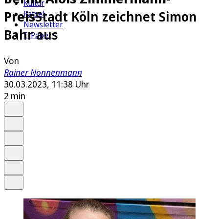
Kultur
Preis
Stadt Köln zeichnet Simon
Rätsel
Newsletter
Bahr aus
E-Paper
Von
Rainer Nonnenmann
30.03.2023, 11:38 Uhr
2 min
Auf Google bevorzugen
Anhören
Schrift
Merken
Drucken
Teilen