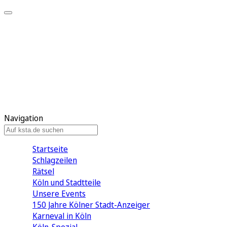
Mein KStA
Meine Artikel
Meine Region
Meine Newsletter
Mein KStA PLUS
Mein E-Paper
Navigation
Startseite
Schlagzeilen
Rätsel
Köln und Stadtteile
Unsere Events
150 Jahre Kölner Stadt-Anzeiger
Karneval in Köln