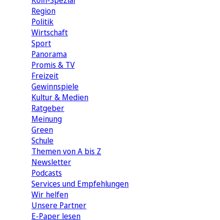
Köln-Spezial
Region
Politik
Wirtschaft
Sport
Panorama
Promis & TV
Freizeit
Gewinnspiele
Kultur & Medien
Ratgeber
Meinung
Green
Schule
Themen von A bis Z
Newsletter
Podcasts
Services und Empfehlungen
Wir helfen
Unsere Partner
E-Paper lesen