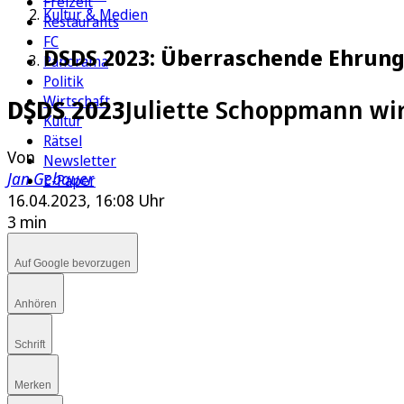
Freizeit
Kultur & Medien
Restaurants
FC
DSDS 2023: Überraschende Ehrung
Panorama
Politik
Wirtschaft
DSDS 2023
Juliette Schoppmann wir
Kultur
Rätsel
Von
Newsletter
Jan Gebauer
E-Paper
16.04.2023, 16:08 Uhr
3 min
Auf Google bevorzugen
Anhören
Schrift
Merken