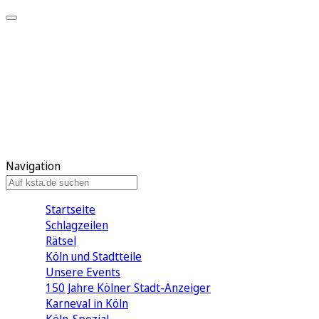
Mein KStA
Meine Artikel
Meine Region
Meine Newsletter
Mein KStA PLUS
Mein E-Paper
Navigation
Startseite
Schlagzeilen
Rätsel
Köln und Stadtteile
Unsere Events
150 Jahre Kölner Stadt-Anzeiger
Karneval in Köln