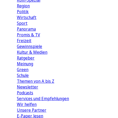
Köln-Spezial
Region
Politik
Wirtschaft
Sport
Panorama
Promis & TV
Freizeit
Gewinnspiele
Kultur & Medien
Ratgeber
Meinung
Green
Schule
Themen von A bis Z
Newsletter
Podcasts
Services und Empfehlungen
Wir helfen
Unsere Partner
E-Paper lesen