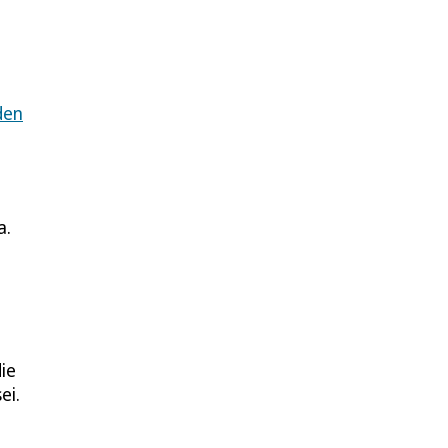
den
a.
ie
ei.