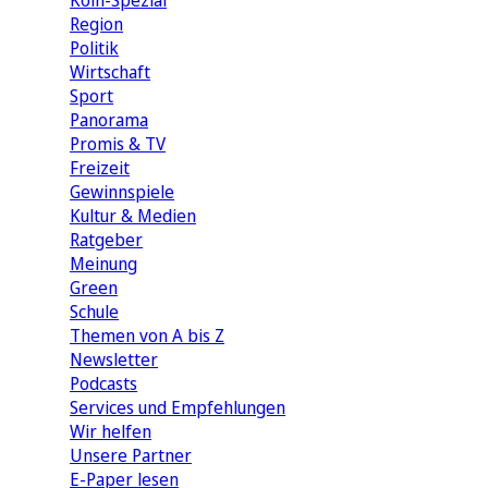
Köln-Spezial
Region
Politik
Wirtschaft
Sport
Panorama
Promis & TV
Freizeit
Gewinnspiele
Kultur & Medien
Ratgeber
Meinung
Green
Schule
Themen von A bis Z
Newsletter
Podcasts
Services und Empfehlungen
Wir helfen
Unsere Partner
E-Paper lesen