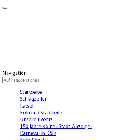
Mein KStA
Meine Artikel
Meine Region
Meine Newsletter
Mein KStA PLUS
Mein E-Paper
Navigation
Startseite
Schlagzeilen
Rätsel
Köln und Stadtteile
Unsere Events
150 Jahre Kölner Stadt-Anzeiger
Karneval in Köln