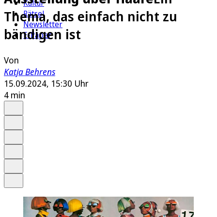
Kultur
Thema, das einfach nicht zu
Rätsel
Newsletter
bändigen ist
E-Paper
Von
Katja Behrens
15.09.2024, 15:30 Uhr
4 min
Auf Google bevorzugen
Anhören
Schrift
Merken
Drucken
Teilen