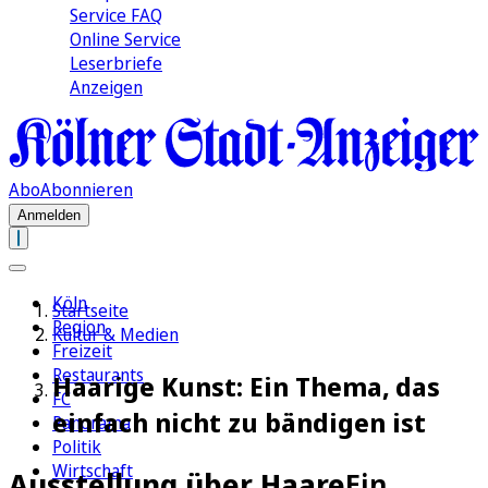
Service FAQ
Online Service
Leserbriefe
Anzeigen
Abo
Abonnieren
Anmelden
Köln
Startseite
Region
Kultur & Medien
Freizeit
Restaurants
Haarige Kunst: Ein Thema, das
FC
einfach nicht zu bändigen ist
Panorama
Politik
Wirtschaft
Ausstellung über Haare
Ein