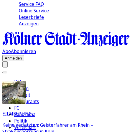
Service FAQ
Online Service
Leserbriefe
Anzeigen
Abo
Abonnieren
Anmelden
Köln
Region
Freizeit
Restaurants
FC
EILMELDUNG
Panorama
Politik
Keine Verletzten: Geisterfahrer am Rhein –
Wirtschaft
Straßensperrung in Köln