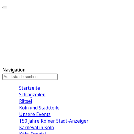
Mein KStA
Meine Artikel
Meine Region
Meine Newsletter
Mein KStA PLUS
Mein E-Paper
Navigation
Startseite
Schlagzeilen
Rätsel
Köln und Stadtteile
Unsere Events
150 Jahre Kölner Stadt-Anzeiger
Karneval in Köln