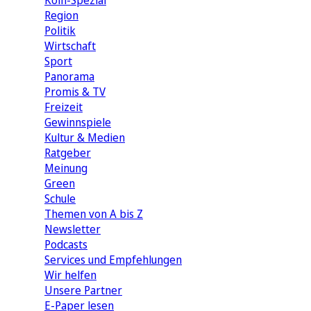
Köln-Spezial
Region
Politik
Wirtschaft
Sport
Panorama
Promis & TV
Freizeit
Gewinnspiele
Kultur & Medien
Ratgeber
Meinung
Green
Schule
Themen von A bis Z
Newsletter
Podcasts
Services und Empfehlungen
Wir helfen
Unsere Partner
E-Paper lesen