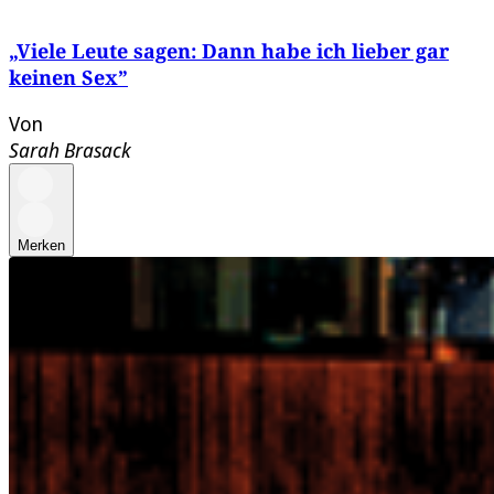
„Viele Leute sagen: Dann habe ich lieber gar
keinen Sex”
Von
Sarah Brasack
Merken