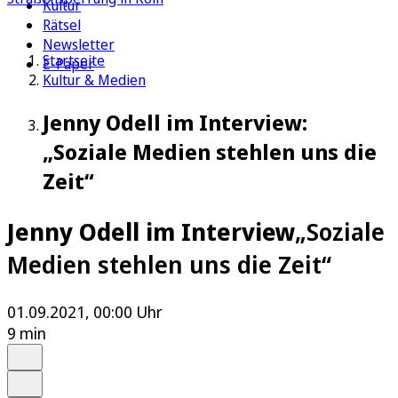
Kultur
Rätsel
Newsletter
Startseite
E-Paper
Kultur & Medien
Jenny Odell im Interview:
„Soziale Medien stehlen uns die
Zeit“
Jenny Odell im Interview
„Soziale
Medien stehlen uns die Zeit“
01.09.2021, 00:00 Uhr
9 min
Auf Google bevorzugen
Anhören