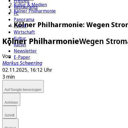
Freizeit
Kultur & Medien
Restaurants
Kölner Philharmonie
FC
Panorama
Kölner Philharmonie: Wegen Stro
Politik
Wirtschaft
Kultur
Kölner Philharmonie
Wegen Stroma
Rätsel
Newsletter
Von
E-Paper
Markus Schwering
02.11.2025, 16:12 Uhr
3 min
Auf Google bevorzugen
Anhören
Schrift