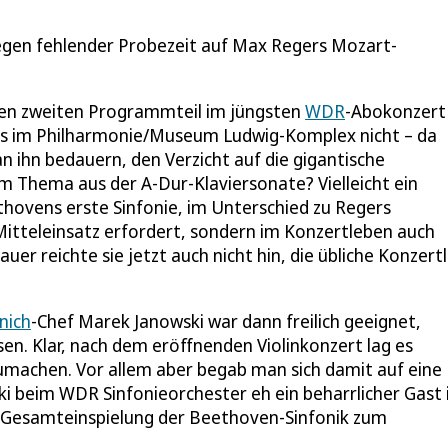
egen fehlender Probezeit auf Max Regers Mozart-
den zweiten Programmteil im jüngsten
WDR
-Abokonzert
lls im Philharmonie/Museum Ludwig-Komplex nicht – da
n ihn bedauern, den Verzicht auf die gigantische
m Thema aus der A-Dur-Klaviersonate? Vielleicht ein
thovens erste Sinfonie, im Unterschied zu Regers
Mitteleinsatz erfordert, sondern im Konzertleben auch
er reichte sie jetzt auch nicht hin, die übliche Konzert
nich
-Chef Marek Janowski war dann freilich geeignet,
en. Klar, nach dem eröffnenden Violinkonzert lag es
umachen. Vor allem aber begab man sich damit auf eine
 beim WDR Sinfonieorchester eh ein beharrlicher Gast i
e Gesamteinspielung der Beethoven-Sinfonik zum