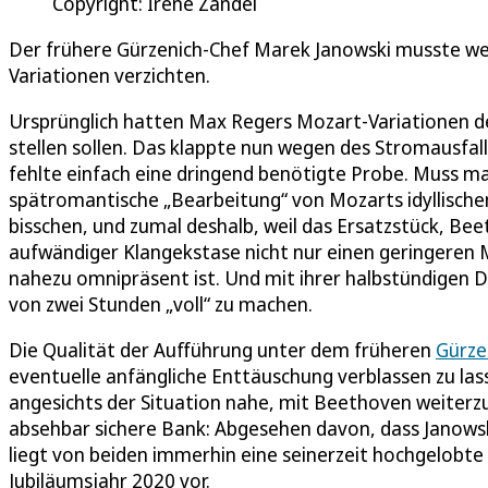
Copyright: Irène Zandel
Der frühere Gürzenich-Chef Marek Janowski musste w
Variationen verzichten.
Ursprünglich hatten Max Regers Mozart-Variationen 
stellen sollen. Das klappte nun wegen des Stromausfa
fehlte einfach eine dringend benötigte Probe. Muss ma
spätromantische „Bearbeitung“ von Mozarts idyllische
bisschen, und zumal deshalb, weil das Ersatzstück, Bee
aufwändiger Klangekstase nicht nur einen geringeren 
nahezu omnipräsent ist. Und mit ihrer halbstündigen Dau
von zwei Stunden „voll“ zu machen.
Die Qualität der Aufführung unter dem früheren
Gürze
eventuelle anfängliche Enttäuschung verblassen zu lass
angesichts der Situation nahe, mit Beethoven weiterz
absehbar sichere Bank: Abgesehen davon, dass Janowski
liegt von beiden immerhin eine seinerzeit hochgelobt
Jubiläumsjahr 2020 vor.