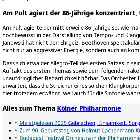
Am Pult agiert der 86-Jährige konzentriert,
Am Pult agierte der mittlerweile 86-Jährige so, wie man
hochbewusst in der Darstellung von Tempo- und Klangr
Janowski hat nicht den Ehrgeiz, Beethoven spektakulär 
nicht nur an aggressiver Energie, sondern auch an komp
Dass sich etwa der Allegro-Teil des ersten Satzes in s
Auftakt des ersten Themas sowie dem folgenden raket
unaufdringlicher Beharrlichkeit hörbar. Das Orchester 
erwarten, dass die Streicher eines solchen Klangkörper
hier trotzdem erwähnt, weil auch für die Sinfonie wahrs
Alles zum Thema
Kölner Philharmonie
Meistgelesen 2025
Gebrechen, Einsamkeit, Sorge
Zum 90. Geburtstag von Helmut Lachenmann
Ku
Budapest Festival Orchestra in der Philharmoni