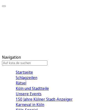
Mein KStA
Meine Artikel
Meine Region
Meine Newsletter
Mein KStA PLUS
Mein E-Paper
Navigation
Startseite
Schlagzeilen
Rätsel
Köln und Stadtteile
Unsere Events
150 Jahre Kölner Stadt-Anzeiger
Karneval in Köln