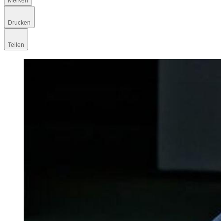
Merken
Drucken
Teilen