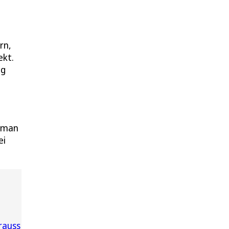
rn,
ekt.
ng
f man
ei
rauss