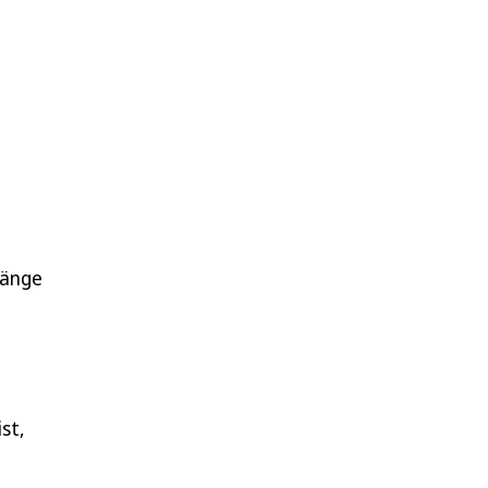
länge
st,