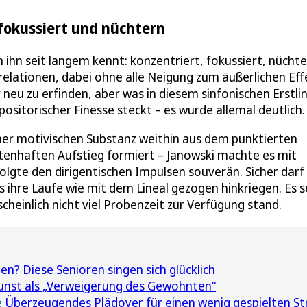
 fokussiert und nüchtern
 ihn seit langem kennt: konzentriert, fokussiert, nüchte
elationen, dabei ohne alle Neigung zum äußerlichen Eff
neu zu erfinden, aber was in diesem sinfonischen Erstli
ositorischer Finesse steckt – es wurde allemal deutlich.
einer motivischen Substanz weithin aus dem punktierten
enhaften Aufstieg formiert – Janowski machte es mit
folgte den dirigentischen Impulsen souverän. Sicher dar
s ihre Läufe wie mit dem Lineal gezogen hinkriegen. Es s
cheinlich nicht viel Probenzeit zur Verfügung stand.
n? Diese Senioren singen sich glücklich
nst als „Verweigerung des Gewohnten“
e
Überzeugendes Plädoyer für einen wenig gespielten St