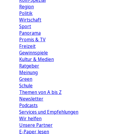
Köln-Spezial
Region
Politik
Wirtschaft
Sport
Panorama
Promis & TV
Freizeit
Gewinnspiele
Kultur & Medien
Ratgeber
Meinung
Green
Schule
Themen von A bis Z
Newsletter
Podcasts
Services und Empfehlungen
Wir helfen
Unsere Partner
E-Paper lesen