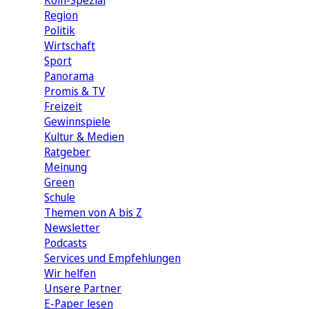
Köln-Spezial
Region
Politik
Wirtschaft
Sport
Panorama
Promis & TV
Freizeit
Gewinnspiele
Kultur & Medien
Ratgeber
Meinung
Green
Schule
Themen von A bis Z
Newsletter
Podcasts
Services und Empfehlungen
Wir helfen
Unsere Partner
E-Paper lesen