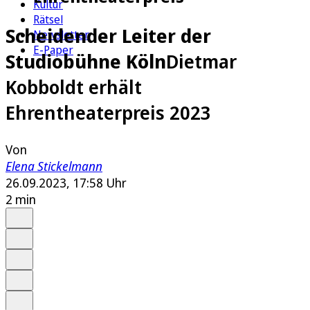
Kultur
Rätsel
Scheidender Leiter der
Newsletter
E-Paper
Studiobühne Köln
Dietmar
Kobboldt erhält
Ehrentheaterpreis 2023
Von
Elena Stickelmann
26.09.2023, 17:58 Uhr
2 min
Auf Google bevorzugen
Anhören
Schrift
Merken
Drucken