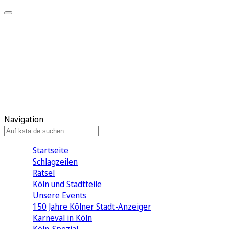
Mein KStA
Meine Artikel
Meine Region
Meine Newsletter
Mein KStA PLUS
Mein E-Paper
Navigation
Startseite
Schlagzeilen
Rätsel
Köln und Stadtteile
Unsere Events
150 Jahre Kölner Stadt-Anzeiger
Karneval in Köln