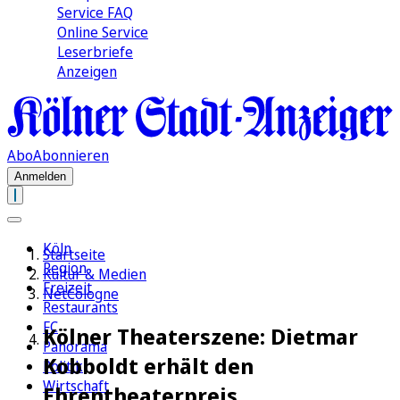
Service FAQ
Online Service
Leserbriefe
Anzeigen
Abo
Abonnieren
Anmelden
Köln
Startseite
Region
Kultur & Medien
Freizeit
NetCologne
Restaurants
FC
Kölner Theaterszene: Dietmar
Panorama
Kobboldt erhält den
Politik
Wirtschaft
Ehrentheaterpreis