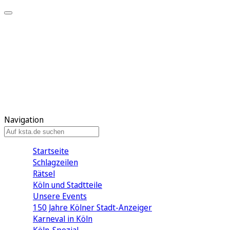
Mein KStA
Meine Artikel
Meine Region
Meine Newsletter
Mein KStA PLUS
Mein E-Paper
Navigation
Startseite
Schlagzeilen
Rätsel
Köln und Stadtteile
Unsere Events
150 Jahre Kölner Stadt-Anzeiger
Karneval in Köln