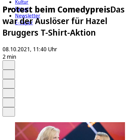
Kultur
Protest beim Comedypreis
Das
Rätsel
Newsletter
war der Auslöser für Hazel
E-Paper
Bruggers T-Shirt-Aktion
08.10.2021, 11:40 Uhr
2 min
Auf Google bevorzugen
Anhören
Schrift
Merken
Drucken
Teilen