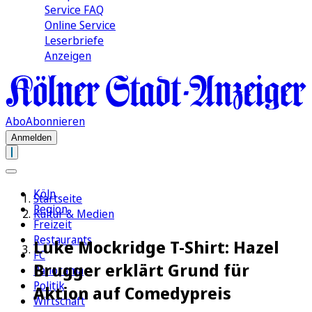
Service FAQ
Online Service
Leserbriefe
Anzeigen
Abo
Abonnieren
Anmelden
Köln
Startseite
Region
Kultur & Medien
Freizeit
Restaurants
Luke Mockridge T-Shirt: Hazel
FC
Brugger erklärt Grund für
Panorama
Politik
Aktion auf Comedypreis
Wirtschaft