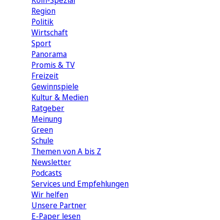
Köln-Spezial
Region
Politik
Wirtschaft
Sport
Panorama
Promis & TV
Freizeit
Gewinnspiele
Kultur & Medien
Ratgeber
Meinung
Green
Schule
Themen von A bis Z
Newsletter
Podcasts
Services und Empfehlungen
Wir helfen
Unsere Partner
E-Paper lesen