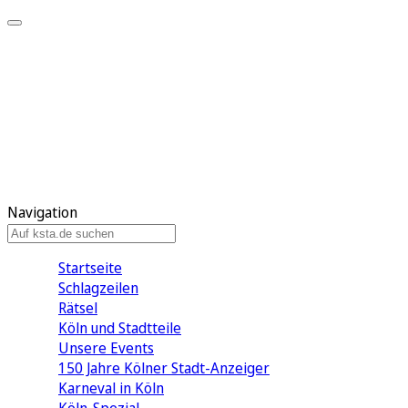
Mein KStA
Meine Artikel
Meine Region
Meine Newsletter
Mein KStA PLUS
Mein E-Paper
Navigation
Startseite
Schlagzeilen
Rätsel
Köln und Stadtteile
Unsere Events
150 Jahre Kölner Stadt-Anzeiger
Karneval in Köln