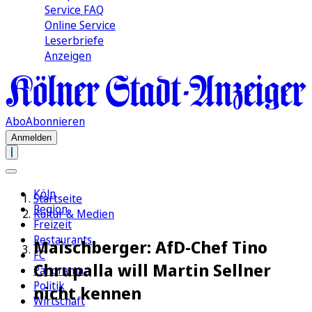
Service FAQ
Online Service
Leserbriefe
Anzeigen
Abo
Abonnieren
Anmelden
Köln
Startseite
Region
Kultur & Medien
Freizeit
Restaurants
Maischberger: AfD-Chef Tino
FC
Chrupalla will Martin Sellner
Panorama
Politik
nicht kennen
Wirtschaft