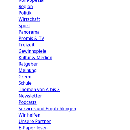
Köln-Spezial
Region
Politik
Wirtschaft
Sport
Panorama
Promis & TV
Freizeit
Gewinnspiele
Kultur & Medien
Ratgeber
Meinung
Green
Schule
Themen von A bis Z
Newsletter
Podcasts
Services und Empfehlungen
Wir helfen
Unsere Partner
E-Paper lesen