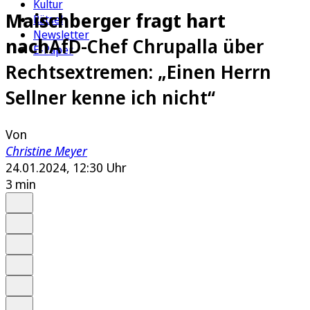
Kultur
Maischberger fragt hart
Rätsel
Newsletter
nach
AfD-Chef Chrupalla über
E-Paper
Rechtsextremen: „Einen Herrn
Sellner kenne ich nicht“
Von
Christine Meyer
24.01.2024, 12:30 Uhr
3 min
Auf Google bevorzugen
Anhören
Schrift
Merken
Drucken
Teilen