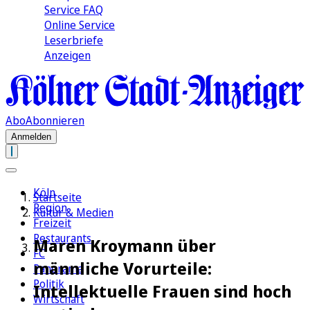
Service FAQ
Online Service
Leserbriefe
Anzeigen
Abo
Abonnieren
Anmelden
Köln
Startseite
Region
Kultur & Medien
Freizeit
Restaurants
Maren Kroymann über
FC
männliche Vorurteile:
Panorama
Politik
Intellektuelle Frauen sind hoch
Wirtschaft