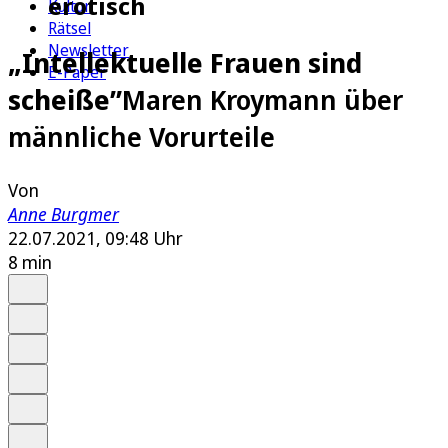
erotisch
Kultur
Rätsel
Newsletter
„Intellektuelle Frauen sind
E-Paper
scheiße”
Maren Kroymann über
männliche Vorurteile
Von
Anne Burgmer
22.07.2021, 09:48 Uhr
8 min
Auf Google bevorzugen
Anhören
Schrift
Merken
Drucken
Teilen