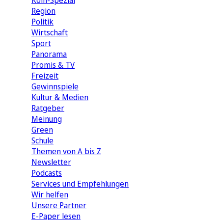
Köln-Spezial
Region
Politik
Wirtschaft
Sport
Panorama
Promis & TV
Freizeit
Gewinnspiele
Kultur & Medien
Ratgeber
Meinung
Green
Schule
Themen von A bis Z
Newsletter
Podcasts
Services und Empfehlungen
Wir helfen
Unsere Partner
E-Paper lesen