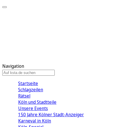
Mein KStA
Meine Artikel
Meine Region
Meine Newsletter
Mein KStA PLUS
Mein E-Paper
Navigation
Startseite
Schlagzeilen
Rätsel
Köln und Stadtteile
Unsere Events
150 Jahre Kölner Stadt-Anzeiger
Karneval in Köln