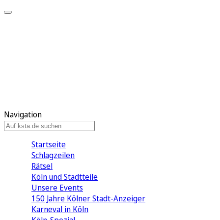
Mein KStA
Meine Artikel
Meine Region
Meine Newsletter
Mein KStA PLUS
Mein E-Paper
Navigation
Startseite
Schlagzeilen
Rätsel
Köln und Stadtteile
Unsere Events
150 Jahre Kölner Stadt-Anzeiger
Karneval in Köln