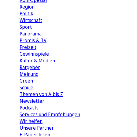
Köln-Spezial
Region
Politik
Wirtschaft
Sport
Panorama
Promis & TV
Freizeit
Gewinnspiele
Kultur & Medien
Ratgeber
Meinung
Green
Schule
Themen von A bis Z
Newsletter
Podcasts
Services und Empfehlungen
Wir helfen
Unsere Partner
E-Paper lesen