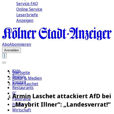
Service FAQ
Online Service
Leserbriefe
Anzeigen
Abo
Abonnieren
Anmelden
Köln
Startseite
Region
Kultur & Medien
Freizeit
Armin Laschet
Restaurants
FC
Armin Laschet attackiert AfD bei
Panorama
„Maybrit Illner“: „Landesverrat!“
Politik
Wirtschaft