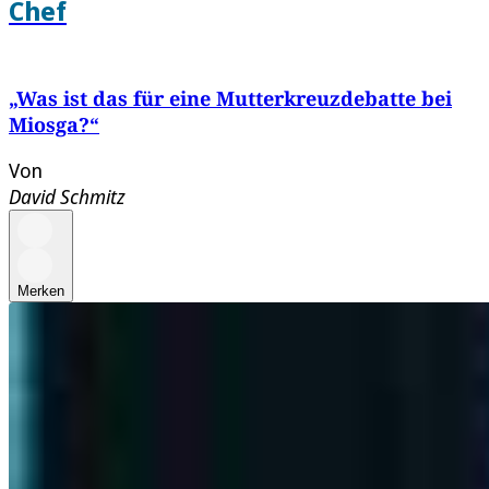
Chef
„Was ist das für eine Mutterkreuzdebatte bei
Miosga?“
Von
David Schmitz
Merken