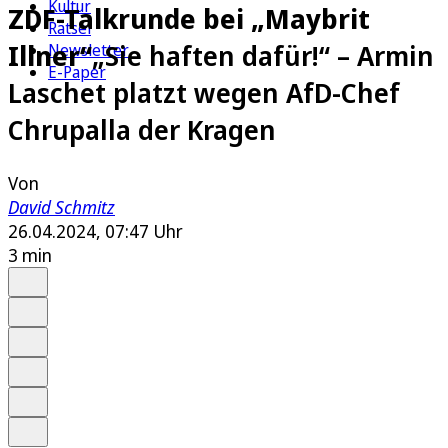
Kultur
ZDF-Talkrunde bei „Maybrit
Rätsel
Illner“
„Sie haften dafür!“ – Armin
Newsletter
E-Paper
Laschet platzt wegen AfD-Chef
Chrupalla der Kragen
Von
David Schmitz
26.04.2024, 07:47 Uhr
3 min
Auf Google bevorzugen
Anhören
Schrift
Merken
Drucken
Teilen