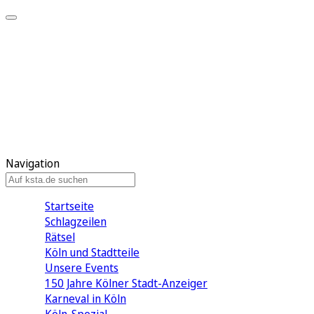
Mein KStA
Meine Artikel
Meine Region
Meine Newsletter
Mein KStA PLUS
Mein E-Paper
Navigation
Startseite
Schlagzeilen
Rätsel
Köln und Stadtteile
Unsere Events
150 Jahre Kölner Stadt-Anzeiger
Karneval in Köln