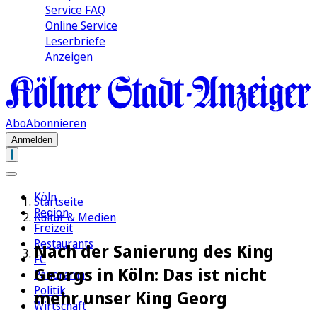
Service FAQ
Online Service
Leserbriefe
Anzeigen
Abo
Abonnieren
Anmelden
Köln
Startseite
Region
Kultur & Medien
Freizeit
Restaurants
Nach der Sanierung des King
FC
Georgs in Köln: Das ist nicht
Panorama
Politik
mehr unser King Georg
Wirtschaft