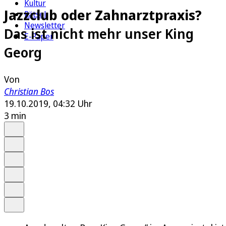
Kultur
Jazzclub oder Zahnarztpraxis?
Rätsel
Newsletter
Das ist nicht mehr unser King
E-Paper
Georg
Von
Christian Bos
19.10.2019, 04:32 Uhr
3 min
Auf Google bevorzugen
Anhören
Schrift
Merken
Drucken
Teilen