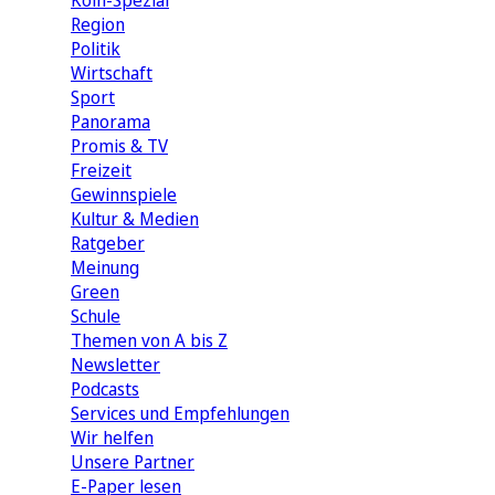
Köln-Spezial
Region
Politik
Wirtschaft
Sport
Panorama
Promis & TV
Freizeit
Gewinnspiele
Kultur & Medien
Ratgeber
Meinung
Green
Schule
Themen von A bis Z
Newsletter
Podcasts
Services und Empfehlungen
Wir helfen
Unsere Partner
E-Paper lesen