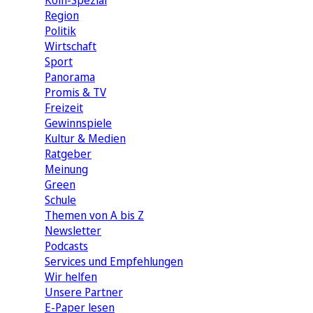
Köln-Spezial
Region
Politik
Wirtschaft
Sport
Panorama
Promis & TV
Freizeit
Gewinnspiele
Kultur & Medien
Ratgeber
Meinung
Green
Schule
Themen von A bis Z
Newsletter
Podcasts
Services und Empfehlungen
Wir helfen
Unsere Partner
E-Paper lesen