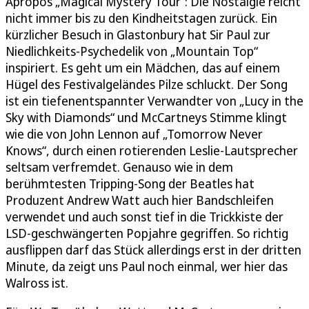
Apropos „Magical Mystery Tour“: Die Nostalgie reicht
nicht immer bis zu den Kindheitstagen zurück. Ein
kürzlicher Besuch in Glastonbury hat Sir Paul zur
Niedlichkeits-Psychedelik von „Mountain Top“
inspiriert. Es geht um ein Mädchen, das auf einem
Hügel des Festivalgeländes Pilze schluckt. Der Song
ist ein tiefenentspannter Verwandter von „Lucy in the
Sky with Diamonds“ und McCartneys Stimme klingt
wie die von John Lennon auf „Tomorrow Never
Knows“, durch einen rotierenden Leslie-Lautsprecher
seltsam verfremdet. Genauso wie in dem
berühmtesten Tripping-Song der Beatles hat
Produzent Andrew Watt auch hier Bandschleifen
verwendet und auch sonst tief in die Trickkiste der
LSD-geschwängerten Popjahre gegriffen. So richtig
ausflippen darf das Stück allerdings erst in der dritten
Minute, da zeigt uns Paul noch einmal, wer hier das
Walross ist.