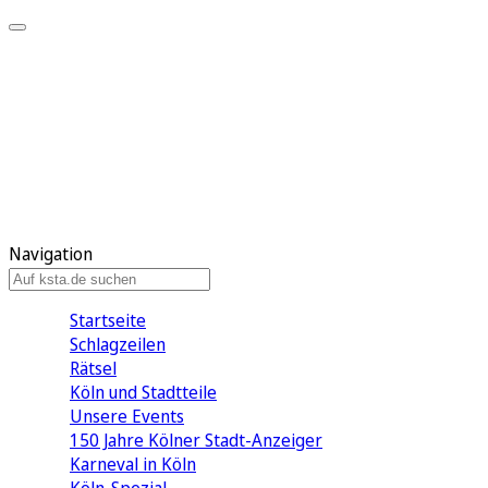
Mein KStA
Meine Artikel
Meine Region
Meine Newsletter
Mein KStA PLUS
Mein E-Paper
Navigation
Startseite
Schlagzeilen
Rätsel
Köln und Stadtteile
Unsere Events
150 Jahre Kölner Stadt-Anzeiger
Karneval in Köln