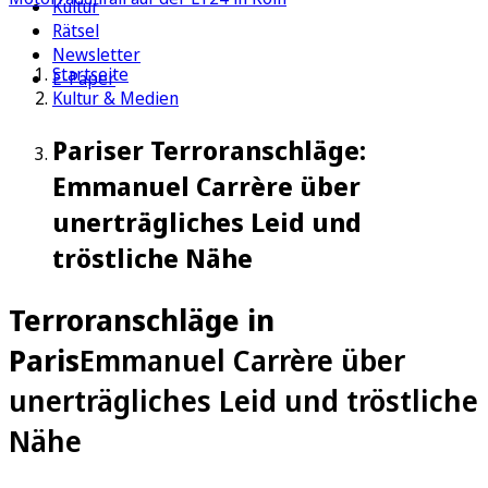
Kultur
Rätsel
Newsletter
Startseite
E-Paper
Kultur & Medien
Pariser Terroranschläge:
Emmanuel Carrère über
unerträgliches Leid und
tröstliche Nähe
Terroranschläge in
Paris
Emmanuel Carrère über
unerträgliches Leid und tröstliche
Nähe