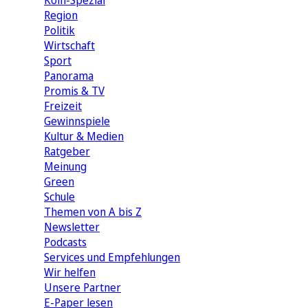
Köln-Spezial
Region
Politik
Wirtschaft
Sport
Panorama
Promis & TV
Freizeit
Gewinnspiele
Kultur & Medien
Ratgeber
Meinung
Green
Schule
Themen von A bis Z
Newsletter
Podcasts
Services und Empfehlungen
Wir helfen
Unsere Partner
E-Paper lesen