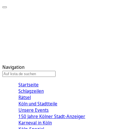
Mein KStA
Meine Artikel
Meine Region
Meine Newsletter
Mein KStA PLUS
Mein E-Paper
Navigation
Startseite
Schlagzeilen
Rätsel
Köln und Stadtteile
Unsere Events
150 Jahre Kölner Stadt-Anzeiger
Karneval in Köln