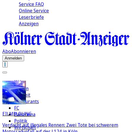
Service FAQ
Online Service
Leserbriefe
Anzeigen
Abo
Abonnieren
Anmelden
Köln
Region
Freizeit
Restaurants
FC
EILMELDUNG
Panorama
Politik
Verdacht auf illegales Rennen: Zwei Tote bei schwerem
Wirtschaft
Motorradunfall auf der L124 in Köln