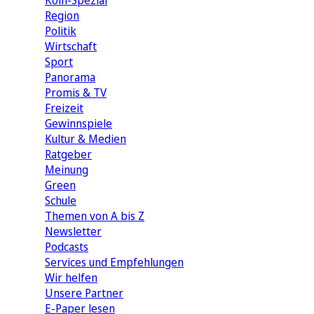
Köln-Spezial
Region
Politik
Wirtschaft
Sport
Panorama
Promis & TV
Freizeit
Gewinnspiele
Kultur & Medien
Ratgeber
Meinung
Green
Schule
Themen von A bis Z
Newsletter
Podcasts
Services und Empfehlungen
Wir helfen
Unsere Partner
E-Paper lesen