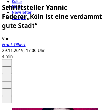
Kultur
Schriftsteller Yannic
Rätsel
Newsletter
Federer
„Köln ist eine verdammt
E-Paper
gute Stadt“
Von
Frank Olbert
29.11.2019, 17:00 Uhr
4 min
Auf Google bevorzugen
Anhören
Schrift
Merken
Drucken
Teilen