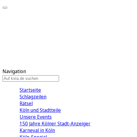
Mein KStA
Meine Artikel
Meine Region
Meine Newsletter
Mein KStA PLUS
Mein E-Paper
Navigation
Startseite
Schlagzeilen
Rätsel
Köln und Stadtteile
Unsere Events
150 Jahre Kölner Stadt-Anzeiger
Karneval in Köln