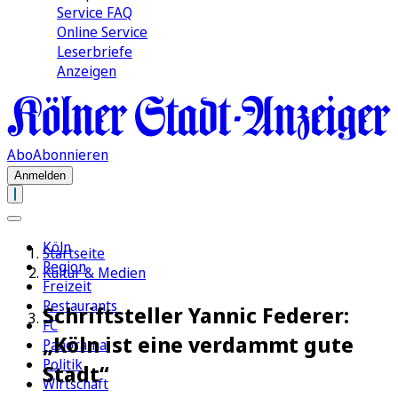
Service FAQ
Online Service
Leserbriefe
Anzeigen
Abo
Abonnieren
Anmelden
Köln
Startseite
Region
Kultur & Medien
Freizeit
Restaurants
Schriftsteller Yannic Federer:
FC
„Köln ist eine verdammt gute
Panorama
Politik
Stadt“
Wirtschaft