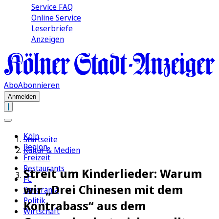
Service FAQ
Online Service
Leserbriefe
Anzeigen
Abo
Abonnieren
Anmelden
Köln
Startseite
Region
Kultur & Medien
Freizeit
Restaurants
Streit um Kinderlieder: Warum
FC
wir „Drei Chinesen mit dem
Panorama
Politik
Kontrabass“ aus dem
Wirtschaft