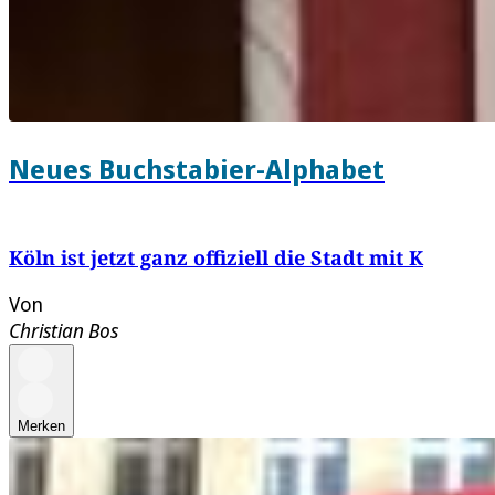
Neues Buchstabier-Alphabet
Köln ist jetzt ganz offiziell die Stadt mit K
Von
Christian Bos
Merken