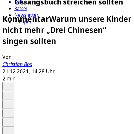
Gesangsbuch streichen sollten
Kultur
Rätsel
Newsletter
Kommentar
Warum unsere Kinder
E-Paper
nicht mehr „Drei Chinesen“
singen sollten
Von
Christian Bos
21.12.2021, 14:28 Uhr
2 min
Auf Google bevorzugen
Anhören
Schrift
Merken
Drucken
Teilen