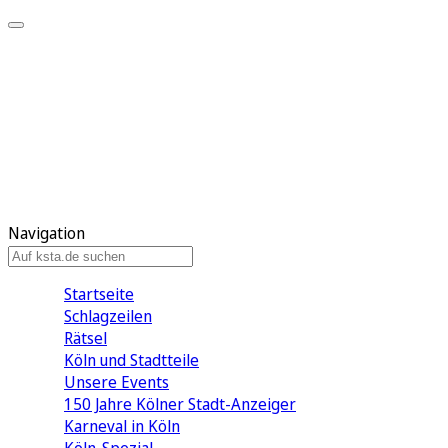
Mein KStA
Meine Artikel
Meine Region
Meine Newsletter
Mein KStA PLUS
Mein E-Paper
Navigation
Startseite
Schlagzeilen
Rätsel
Köln und Stadtteile
Unsere Events
150 Jahre Kölner Stadt-Anzeiger
Karneval in Köln