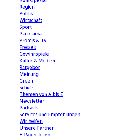
Köln-Spezial
Region
Politik
Wirtschaft
Sport
Panorama
Promis & TV
Freizeit
Gewinnspiele
Kultur & Medien
Ratgeber
Meinung
Green
Schule
Themen von A bis Z
Newsletter
Podcasts
Services und Empfehlungen
Wir helfen
Unsere Partner
E-Paper lesen