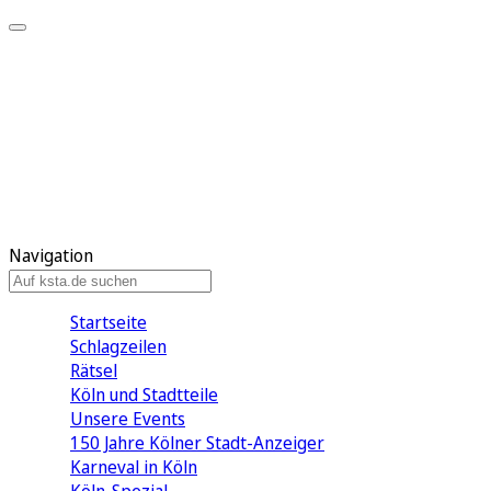
Mein KStA
Meine Artikel
Meine Region
Meine Newsletter
Mein KStA PLUS
Mein E-Paper
Navigation
Startseite
Schlagzeilen
Rätsel
Köln und Stadtteile
Unsere Events
150 Jahre Kölner Stadt-Anzeiger
Karneval in Köln