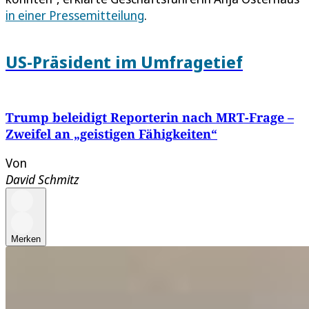
in einer Pressemitteilung
.
US-Präsident im Umfragetief
Trump beleidigt Reporterin nach MRT-Frage –
Zweifel an „geistigen Fähigkeiten“
Von
David Schmitz
Merken