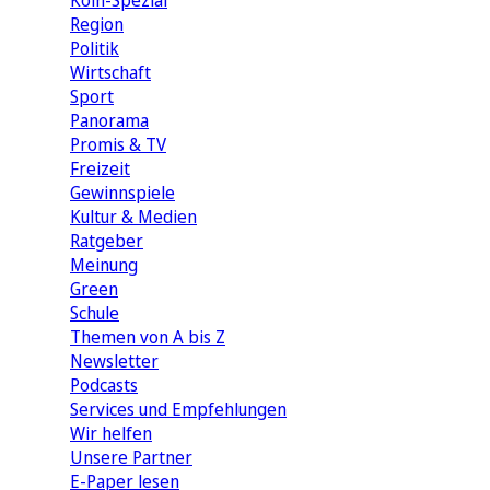
Köln-Spezial
Region
Politik
Wirtschaft
Sport
Panorama
Promis & TV
Freizeit
Gewinnspiele
Kultur & Medien
Ratgeber
Meinung
Green
Schule
Themen von A bis Z
Newsletter
Podcasts
Services und Empfehlungen
Wir helfen
Unsere Partner
E-Paper lesen