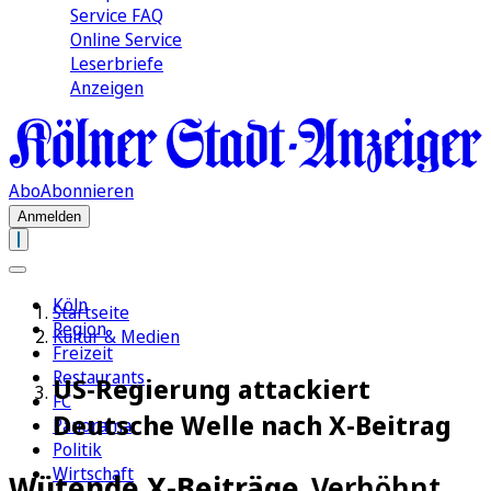
Service FAQ
Online Service
Leserbriefe
Anzeigen
Abo
Abonnieren
Anmelden
Köln
Startseite
Region
Kultur & Medien
Freizeit
Restaurants
US-Regierung attackiert
FC
Deutsche Welle nach X-Beitrag
Panorama
Politik
Wirtschaft
Wütende X-Beiträge
„Verhöhnt