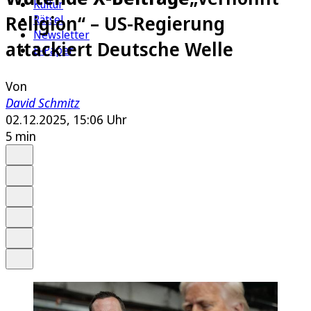
Kultur
Religion“ – US-Regierung
Rätsel
Newsletter
attackiert Deutsche Welle
E-Paper
Von
David Schmitz
02.12.2025, 15:06 Uhr
5 min
Auf Google bevorzugen
Anhören
Schrift
Merken
Drucken
Teilen