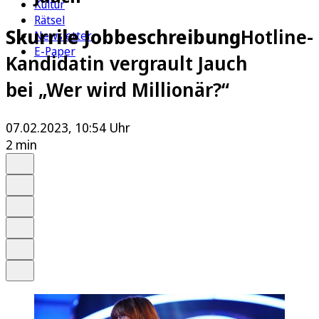
Kultur
Rätsel
Skurrile Jobbeschreibung
Hotline-
Newsletter
E-Paper
Kandidatin vergrault Jauch
bei „Wer wird Millionär?“
07.02.2023, 10:54 Uhr
2 min
Auf Google bevorzugen
Anhören
Schrift
Merken
Drucken
Teilen