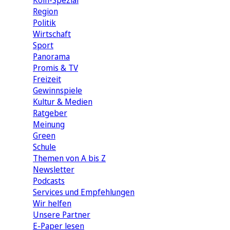
Köln-Spezial
Region
Politik
Wirtschaft
Sport
Panorama
Promis & TV
Freizeit
Gewinnspiele
Kultur & Medien
Ratgeber
Meinung
Green
Schule
Themen von A bis Z
Newsletter
Podcasts
Services und Empfehlungen
Wir helfen
Unsere Partner
E-Paper lesen