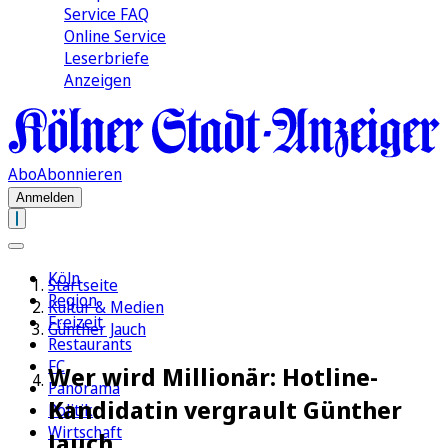
Service FAQ
Online Service
Leserbriefe
Anzeigen
Abo
Abonnieren
Anmelden
Köln
Startseite
Region
Kultur & Medien
Freizeit
Günther Jauch
Restaurants
FC
Wer wird Millionär: Hotline-
Panorama
Kandidatin vergrault Günther
Politik
Wirtschaft
Jauch