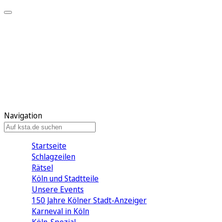
Mein KStA
Meine Artikel
Meine Region
Meine Newsletter
Mein KStA PLUS
Mein E-Paper
Navigation
Startseite
Schlagzeilen
Rätsel
Köln und Stadtteile
Unsere Events
150 Jahre Kölner Stadt-Anzeiger
Karneval in Köln