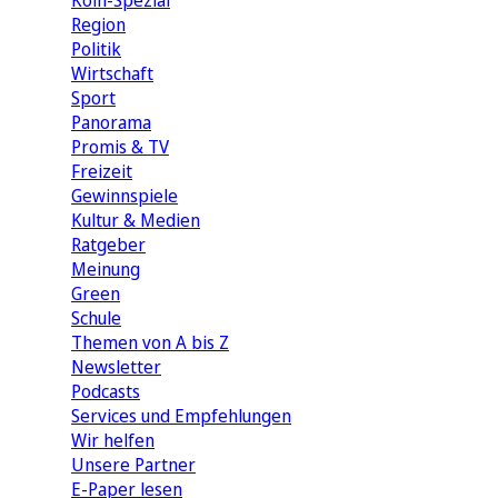
Köln-Spezial
Region
Politik
Wirtschaft
Sport
Panorama
Promis & TV
Freizeit
Gewinnspiele
Kultur & Medien
Ratgeber
Meinung
Green
Schule
Themen von A bis Z
Newsletter
Podcasts
Services und Empfehlungen
Wir helfen
Unsere Partner
E-Paper lesen