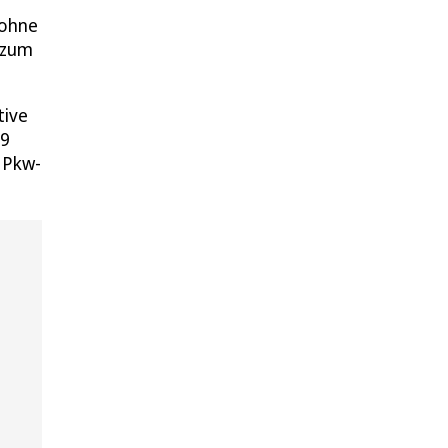
 ohne
r zum
tive
,9
 Pkw-