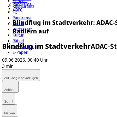
Freizeit
Panorama
Restaurants
ADFC
FC
Panorama
Blindflug im Stadtverkehr: ADAC
Politik
Wirtschaft
Radlern auf
Kultur
Rätsel
Blindflug im Stadtverkehr
ADAC-St
Newsletter
E-Paper
09.06.2026, 00:40 Uhr
3 min
Auf Google bevorzugen
Anhören
Schrift
Merken