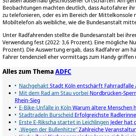
Straßen außerhalb geschlossener Ortschaften. Am geri
Beobachtungen machten deutlich, dass Autofahrer ihr 
zu telefonieren, oder es im Bereich der Mittelkonsole
Mobiltelefon als weibliche, wie die Bundesanstalt mitte
Unter Radfahrenden stellte die Bundesanstalt bei ihre
Verwendung fest (2022: 3,6 Prozent). Eine mögliche Nut
Prozent). Die Auswertung ergab, dass Radfahrer am 
Fahrer tendenziell eher vormittags zum Handy griffen
Alles zum Thema
ADFC
Nachgehakt
Stadt Köln entschärft Fahrradfalle
Mit dem Rad am Stau vorbei
Nordbrücken-Sperru
Rhein-Sieg
E-Bike-Unfälle in Köln
Warum ältere Menschen hä
Stadtradeln Burscheid
Erfolgreichste Radlerin
Erste E-Rikscha startet in Leichlingen
Jeder hat 
„Wegen der Bullenhitze“
Zahlreiche Veranstaltu