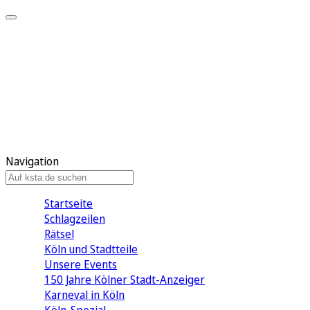
Mein KStA
Meine Artikel
Meine Region
Meine Newsletter
Mein KStA PLUS
Mein E-Paper
Navigation
Startseite
Schlagzeilen
Rätsel
Köln und Stadtteile
Unsere Events
150 Jahre Kölner Stadt-Anzeiger
Karneval in Köln