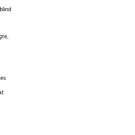
blind
gte,
r
tes
at