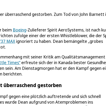
t er überraschend gestorben. Zum Tod von John Barnett
er beim
Boeing
-Zulieferer Spirit AeroSystems, ist nach ku
hten zufolge einer der ersten Whistleblower, die der Sp
737 MAX
ignoriert zu haben. Dean bemängelte „grobes
tot.
 Zusammenhang mit seiner Kritik am Qualitätsmanagement
ttle Times“
erfreute sich der in Kanada bester Gesundhe
esen sein. Am Dienstagmorgen hat er den Kampf gegen e
n berichten.
it überraschend gestorben
f gegen eine plötzlich auftretende und sich schnell
imes wurde Dean aufgrund von Atemproblemen ins