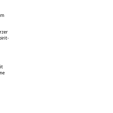
 im
rzer
irit-
it
ine