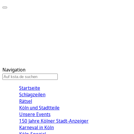
Mein KStA
Meine Artikel
Meine Region
Meine Newsletter
Mein KStA PLUS
Mein E-Paper
Navigation
Startseite
Schlagzeilen
Rätsel
Köln und Stadtteile
Unsere Events
150 Jahre Kölner Stadt-Anzeiger
Karneval in Köln