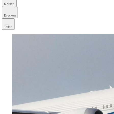
Merken
Drucken
Teilen