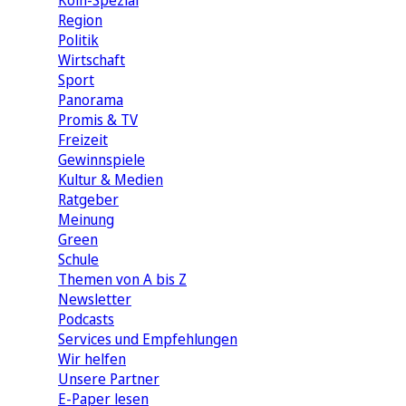
Köln-Spezial
Region
Politik
Wirtschaft
Sport
Panorama
Promis & TV
Freizeit
Gewinnspiele
Kultur & Medien
Ratgeber
Meinung
Green
Schule
Themen von A bis Z
Newsletter
Podcasts
Services und Empfehlungen
Wir helfen
Unsere Partner
E-Paper lesen