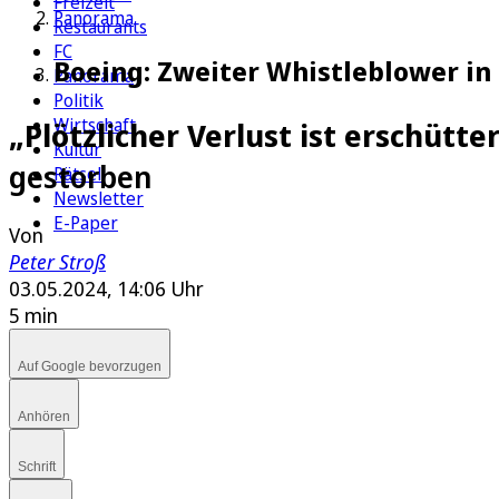
Freizeit
Panorama
Restaurants
FC
Boeing: Zweiter Whistleblower in
Panorama
Politik
Wirtschaft
„Plötzlicher Verlust ist erschütte
Kultur
gestorben
Rätsel
Newsletter
E-Paper
Von
Peter Stroß
03.05.2024, 14:06 Uhr
5 min
Auf Google bevorzugen
Anhören
Schrift