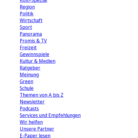
Köln-Spezial
Region
Politik
Wirtschaft
Sport
Panorama
Promis & TV
Freizeit
Gewinnspiele
Kultur & Medien
Ratgeber
Meinung
Green
Schule
Themen von A bis Z
Newsletter
Podcasts
Services und Empfehlungen
Wir helfen
Unsere Partner
E-Paper lesen