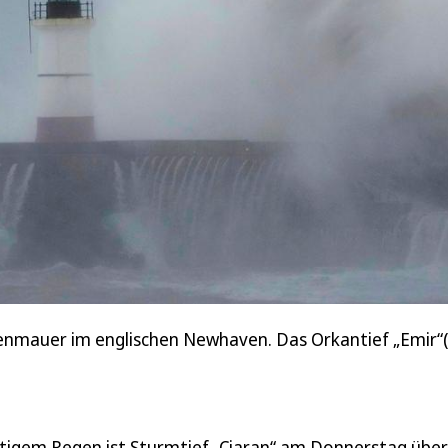
nmauer im englischen Newhaven. Das Orkantief „Emir“(in
tigem Regen ist Sturmtief „Ciaran“ am Donnerstag über