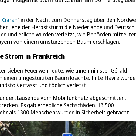
 „Ciaran
“ in der Nacht zum Donnerstag über den Nordw
hen, ehe der Herbststurm die Niederlande und Deutsch
 und etliche wurden verletzt, wie Behörden mitteilten
 Bayern von einem umstürzenden Baum erschlagen.
e Strom in Frankreich
nter sieben Feuerwehrleute, wie Innenminister Gérald
 in einen umgestürzten Baum krachte. In Le Havre wurde
dstoß erfasst und tödlich verletzt.
Hunderttausende vom Mobilfunknetz abgeschnitten.
ecken. Es gab erhebliche Sachschäden. 13 500
ehr als 1300 Menschen wurden in Sicherheit gebracht.