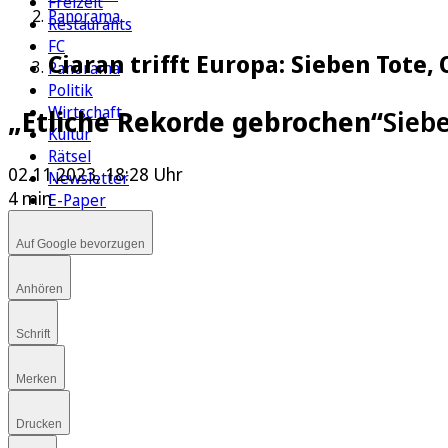
Freizeit
Panorama
Restaurants
FC
Ciaran trifft Europa: Sieben Tote
Panorama
Politik
Wirtschaft
„Etliche Rekorde gebrochen“
Sieb
Kultur
Rätsel
02.11.2023, 18:28 Uhr
Newsletter
4 min
E-Paper
Auf Google bevorzugen
Anhören
Schrift
Merken
Drucken