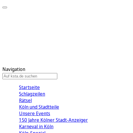
Mein KStA
Meine Artikel
Meine Region
Meine Newsletter
Mein KStA PLUS
Mein E-Paper
Navigation
Startseite
Schlagzeilen
Rätsel
Köln und Stadtteile
Unsere Events
150 Jahre Kölner Stadt-Anzeiger
Karneval in Köln