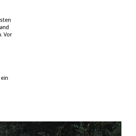
esten
land
. Vor
 ein