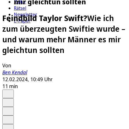
mir gleichtun sollten
Kultur
Rätsel
Newsletter
Feindbild Taylor Swift?
Wie ich
E-Paper
zum überzeugten Swiftie wurde –
und warum mehr Männer es mir
gleichtun sollten
Von
Ben Kendal
12.02.2024, 10:49 Uhr
11 min
Auf Google bevorzugen
Anhören
Schrift
Merken
Drucken