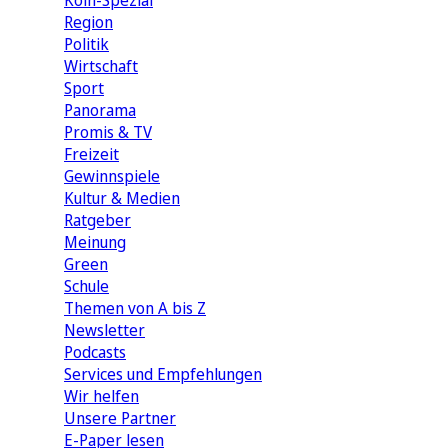
Köln-Spezial
Region
Politik
Wirtschaft
Sport
Panorama
Promis & TV
Freizeit
Gewinnspiele
Kultur & Medien
Ratgeber
Meinung
Green
Schule
Themen von A bis Z
Newsletter
Podcasts
Services und Empfehlungen
Wir helfen
Unsere Partner
E-Paper lesen