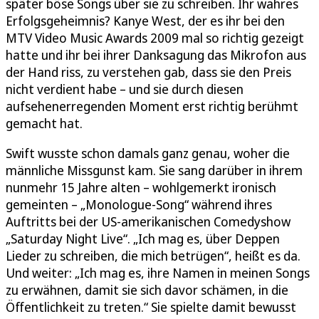
später böse Songs über sie zu schreiben. Ihr wahres
Erfolgsgeheimnis? Kanye West, der es ihr bei den
MTV Video Music Awards 2009 mal so richtig gezeigt
hatte und ihr bei ihrer Danksagung das Mikrofon aus
der Hand riss, zu verstehen gab, dass sie den Preis
nicht verdient habe – und sie durch diesen
aufsehenerregenden Moment erst richtig berühmt
gemacht hat.
Swift wusste schon damals ganz genau, woher die
männliche Missgunst kam. Sie sang darüber in ihrem
nunmehr 15 Jahre alten – wohlgemerkt ironisch
gemeinten – „Monologue-Song“ während ihres
Auftritts bei der US-amerikanischen Comedyshow
„Saturday Night Live“. „Ich mag es, über Deppen
Lieder zu schreiben, die mich betrügen“, heißt es da.
Und weiter: „Ich mag es, ihre Namen in meinen Songs
zu erwähnen, damit sie sich davor schämen, in die
Öffentlichkeit zu treten.“ Sie spielte damit bewusst