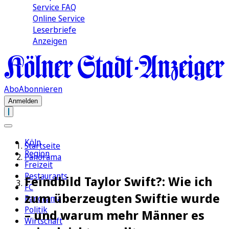
Service FAQ
Online Service
Leserbriefe
Anzeigen
Abo
Abonnieren
Anmelden
Köln
Startseite
Region
Panorama
Freizeit
Restaurants
Feindbild Taylor Swift?: Wie ich
FC
zum überzeugten Swiftie wurde
Panorama
Politik
– und warum mehr Männer es
Wirtschaft