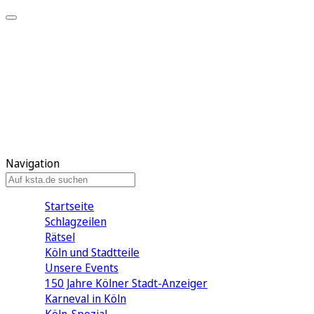
Mein KStA
Meine Artikel
Meine Region
Meine Newsletter
Mein KStA PLUS
Mein E-Paper
Navigation
Startseite
Schlagzeilen
Rätsel
Köln und Stadtteile
Unsere Events
150 Jahre Kölner Stadt-Anzeiger
Karneval in Köln