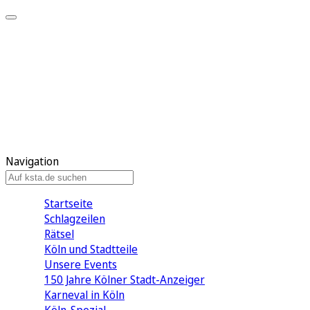
Mein KStA
Meine Artikel
Meine Region
Meine Newsletter
Mein KStA PLUS
Mein E-Paper
Navigation
Startseite
Schlagzeilen
Rätsel
Köln und Stadtteile
Unsere Events
150 Jahre Kölner Stadt-Anzeiger
Karneval in Köln