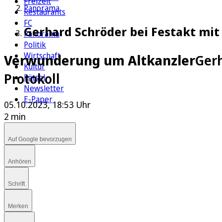
Freizeit
Panorama
Restaurants
FC
Gerhard Schröder bei Festakt mi
Panorama
Politik
Wirtschaft
Verwunderung um Altkanzler
Gerh
Kultur
Protokoll
Rätsel
Newsletter
E-Paper
05.10.2023, 18:53 Uhr
2 min
Auf Google bevorzugen
Anhören
Schrift
Merken