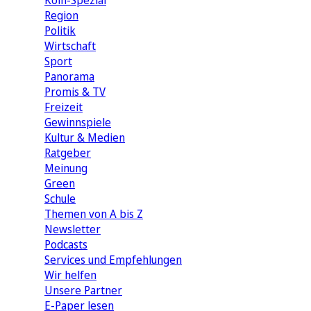
Köln-Spezial
Region
Politik
Wirtschaft
Sport
Panorama
Promis & TV
Freizeit
Gewinnspiele
Kultur & Medien
Ratgeber
Meinung
Green
Schule
Themen von A bis Z
Newsletter
Podcasts
Services und Empfehlungen
Wir helfen
Unsere Partner
E-Paper lesen