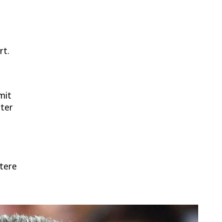
rt.
mit
rter
itere