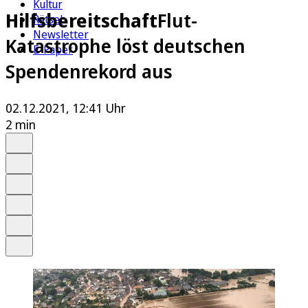
Kultur
Hilfsbereitschaft
Flut-
Rätsel
Newsletter
Katastrophe löst deutschen
E-Paper
Spendenrekord aus
02.12.2021, 12:41 Uhr
2 min
Auf Google bevorzugen
Anhören
Schrift
Merken
Drucken
Teilen