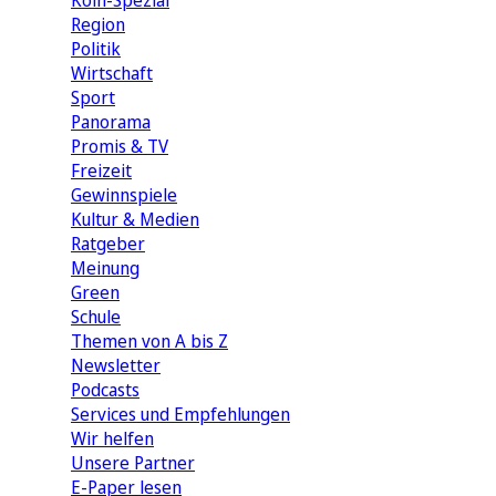
Köln-Spezial
Region
Politik
Wirtschaft
Sport
Panorama
Promis & TV
Freizeit
Gewinnspiele
Kultur & Medien
Ratgeber
Meinung
Green
Schule
Themen von A bis Z
Newsletter
Podcasts
Services und Empfehlungen
Wir helfen
Unsere Partner
E-Paper lesen