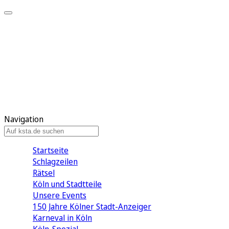
Mein KStA
Meine Artikel
Meine Region
Meine Newsletter
Mein KStA PLUS
Mein E-Paper
Navigation
Startseite
Schlagzeilen
Rätsel
Köln und Stadtteile
Unsere Events
150 Jahre Kölner Stadt-Anzeiger
Karneval in Köln