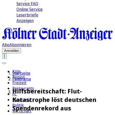
Service FAQ
Online Service
Leserbriefe
Anzeigen
Abo
Abonnieren
Anmelden
Köln
Startseite
Region
Panorama
Freizeit
Restaurants
Hilfsbereitschaft: Flut-
FC
Katastrophe löst deutschen
Panorama
Politik
Spendenrekord aus
Wirtschaft