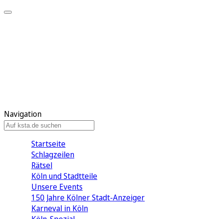
Mein KStA
Meine Artikel
Meine Region
Meine Newsletter
Mein KStA PLUS
Mein E-Paper
Navigation
Startseite
Schlagzeilen
Rätsel
Köln und Stadtteile
Unsere Events
150 Jahre Kölner Stadt-Anzeiger
Karneval in Köln