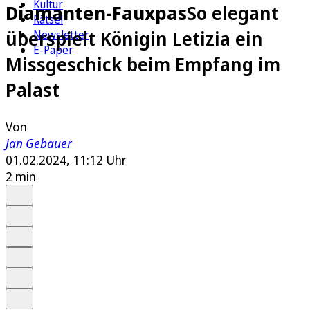
Kultur
Diamanten-Fauxpas
So elegant
Rätsel
überspielt Königin Letizia ein
Newsletter
E-Paper
Missgeschick beim Empfang im
Palast
Von
Jan Gebauer
01.02.2024, 11:12 Uhr
2 min
Auf Google bevorzugen
Anhören
Schrift
Merken
Drucken
Teilen