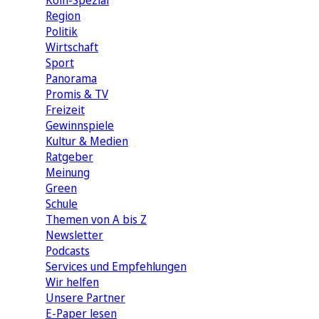
Köln-Spezial
Region
Politik
Wirtschaft
Sport
Panorama
Promis & TV
Freizeit
Gewinnspiele
Kultur & Medien
Ratgeber
Meinung
Green
Schule
Themen von A bis Z
Newsletter
Podcasts
Services und Empfehlungen
Wir helfen
Unsere Partner
E-Paper lesen