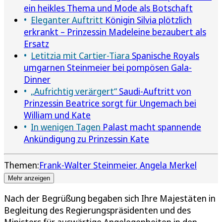
ein heikles Thema und Mode als Botschaft
Eleganter Auftritt
Königin Silvia plötzlich
erkrankt – Prinzessin Madeleine bezaubert als
Ersatz
Letitzia mit Cartier-Tiara
Spanische Royals
umgarnen Steinmeier bei pompösen Gala-
Dinner
„Aufrichtig verärgert“
Saudi-Auftritt von
Prinzessin Beatrice sorgt für Ungemach bei
William und Kate
In wenigen Tagen
Palast macht spannende
Ankündigung zu Prinzessin Kate
Themen:
Frank-Walter Steinmeier
Angela Merkel
Mehr anzeigen
Nach der Begrüßung begaben sich Ihre Majestäten in
Begleitung des Regierungspräsidenten und des
Ministers für auswärtige Angelegenheiten in den