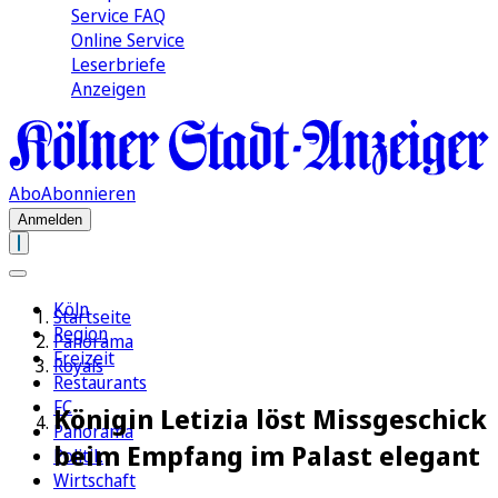
Service FAQ
Online Service
Leserbriefe
Anzeigen
Abo
Abonnieren
Anmelden
Köln
Startseite
Region
Panorama
Freizeit
Royals
Restaurants
FC
Königin Letizia löst Missgeschick
Panorama
beim Empfang im Palast elegant
Politik
Wirtschaft