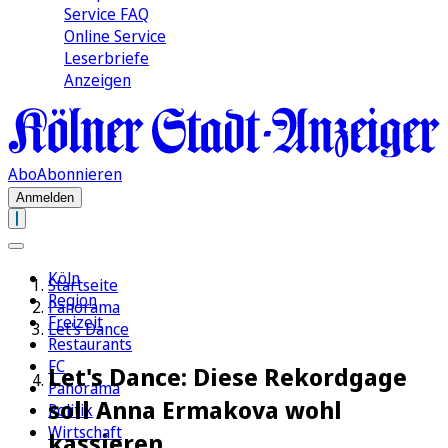
Service FAQ
Online Service
Leserbriefe
Anzeigen
Abo
Abonnieren
Anmelden
Köln
Startseite
Region
Panorama
Freizeit
Let's Dance
Restaurants
FC
Let's Dance: Diese Rekordgage
Panorama
soll Anna Ermakova wohl
Politik
Wirtschaft
kassieren