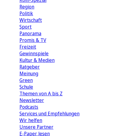
Köln-Spezial
Region
Politik
Wirtschaft
Sport
Panorama
Promis & TV
Freizeit
Gewinnspiele
Kultur & Medien
Ratgeber
Meinung
Green
Schule
Themen von A bis Z
Newsletter
Podcasts
Services und Empfehlungen
Wir helfen
Unsere Partner
E-Paper lesen