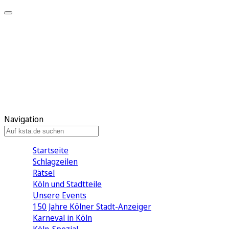
Mein KStA
Meine Artikel
Meine Region
Meine Newsletter
Mein KStA PLUS
Mein E-Paper
Navigation
Startseite
Schlagzeilen
Rätsel
Köln und Stadtteile
Unsere Events
150 Jahre Kölner Stadt-Anzeiger
Karneval in Köln