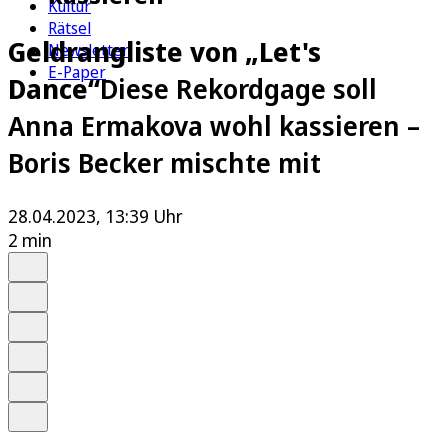
Kultur
Rätsel
Geldrangliste von „Let's
Newsletter
E-Paper
Dance“
Diese Rekordgage soll
Anna Ermakova wohl kassieren –
Boris Becker mischte mit
28.04.2023, 13:39 Uhr
2 min
Auf Google bevorzugen
Anhören
Schrift
Merken
Drucken
Teilen