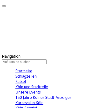
Mein KStA
Meine Artikel
Meine Region
Meine Newsletter
Mein KStA PLUS
Mein E-Paper
Navigation
Startseite
Schlagzeilen
Rätsel
Köln und Stadtteile
Unsere Events
150 Jahre Kölner Stadt-Anzeiger
Karneval in Köln