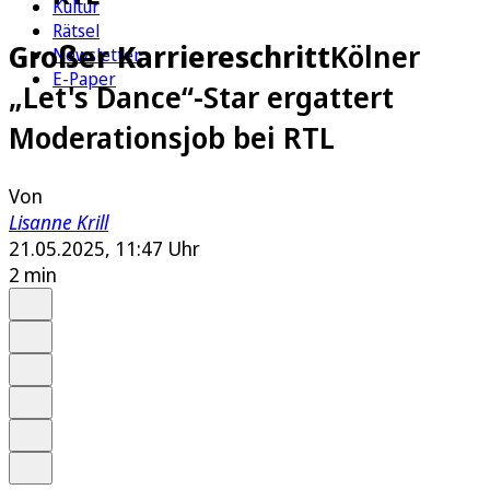
Kultur
Rätsel
Großer Karriereschritt
Kölner
Newsletter
E-Paper
„Let's Dance“-Star ergattert
Moderationsjob bei RTL
Von
Lisanne Krill
21.05.2025, 11:47 Uhr
2 min
Auf Google bevorzugen
Anhören
Schrift
Merken
Drucken
Teilen