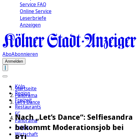
Service FAQ
Online Service
Leserbriefe
Anzeigen
Abo
Abonnieren
Anmelden
Köln
Startseite
Region
Panorama
Freizeit
Let's Dance
Restaurants
FC
Nach „Let’s Dance“: Selfiesandra
Panorama
bekommt Moderationsjob bei
Politik
Wirtschaft
RTL