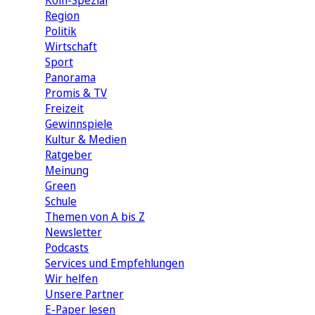
Köln-Spezial
Region
Politik
Wirtschaft
Sport
Panorama
Promis & TV
Freizeit
Gewinnspiele
Kultur & Medien
Ratgeber
Meinung
Green
Schule
Themen von A bis Z
Newsletter
Podcasts
Services und Empfehlungen
Wir helfen
Unsere Partner
E-Paper lesen