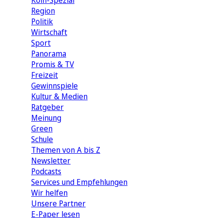
Köln-Spezial
Region
Politik
Wirtschaft
Sport
Panorama
Promis & TV
Freizeit
Gewinnspiele
Kultur & Medien
Ratgeber
Meinung
Green
Schule
Themen von A bis Z
Newsletter
Podcasts
Services und Empfehlungen
Wir helfen
Unsere Partner
E-Paper lesen