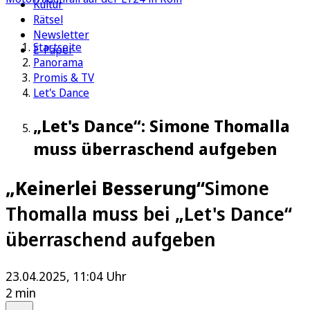
Kultur
Rätsel
Newsletter
Startseite
E-Paper
Panorama
Promis & TV
Let's Dance
„Let's Dance“: Simone Thomalla
muss überraschend aufgeben
„Keinerlei Besserung“
Simone
Thomalla muss bei „Let's Dance“
überraschend aufgeben
23.04.2025, 11:04 Uhr
2 min
Auf Google bevorzugen