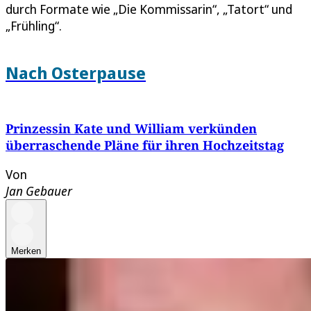
durch Formate wie „Die Kommissarin“, „Tatort“ und
„Frühling“.
Nach Osterpause
Prinzessin Kate und William verkünden
überraschende Pläne für ihren Hochzeitstag
Von
Jan Gebauer
Merken