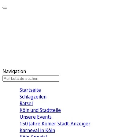
Mein KStA
Meine Artikel
Meine Region
Meine Newsletter
Mein KStA PLUS
Mein E-Paper
Navigation
Startseite
Schlagzeilen
Rätsel
Köln und Stadtteile
Unsere Events
150 Jahre Kölner Stadt-Anzeiger
Karneval in Köln