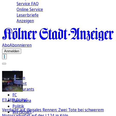
Service FAQ
Online Service
Leserbriefe
Anzeigen
Abo
Abonnieren
Anmelden
Köln
Region
Freizeit
Restaurants
FC
EILMELDUNG
Panorama
Politik
Verdacht auf illegales Rennen: Zwei Tote bei schwerem
Wirtschaft
Motorradunfall auf der L124 in Köln