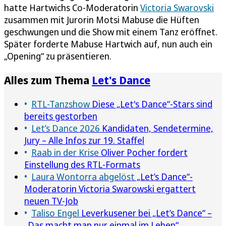
hatte Hartwichs Co-Moderatorin
Victoria Swarovski
zusammen mit Jurorin Motsi Mabuse die Hüften
geschwungen und die Show mit einem Tanz eröffnet.
Später forderte Mabuse Hartwich auf, nun auch ein
„Opening“ zu präsentieren.
Alles zum Thema
Let's Dance
RTL-Tanzshow
Diese „Let's Dance“-Stars sind
bereits gestorben
Let’s Dance 2026
Kandidaten, Sendetermine,
Jury – Alle Infos zur 19. Staffel
Raab in der Krise
Oliver Pocher fordert
Einstellung des RTL-Formats
Laura Wontorra abgelöst
„Let’s Dance“-
Moderatorin Victoria Swarowski ergattert
neuen TV-Job
Taliso Engel
Leverkusener bei „Let’s Dance“ –
„Das macht man nur einmal im Leben“