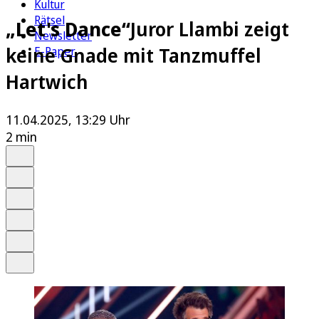
Kultur
Rätsel
„Let's Dance“
Juror Llambi zeigt
Newsletter
keine Gnade mit Tanzmuffel
E-Paper
Hartwich
11.04.2025, 13:29 Uhr
2 min
Auf Google bevorzugen
Anhören
Schrift
Merken
Drucken
Teilen