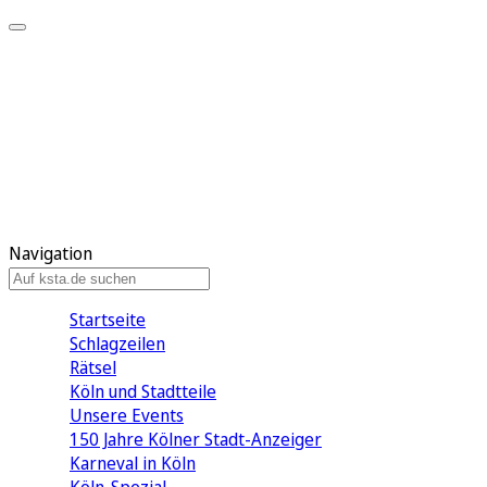
Mein KStA
Meine Artikel
Meine Region
Meine Newsletter
Mein KStA PLUS
Mein E-Paper
Navigation
Startseite
Schlagzeilen
Rätsel
Köln und Stadtteile
Unsere Events
150 Jahre Kölner Stadt-Anzeiger
Karneval in Köln