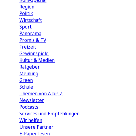
Köln-Spezial
Region
Politik
Wirtschaft
Sport
Panorama
Promis & TV
Freizeit
Gewinnspiele
Kultur & Medien
Ratgeber
Meinung
Green
Schule
Themen von A bis Z
Newsletter
Podcasts
Services und Empfehlungen
Wir helfen
Unsere Partner
E-Paper lesen