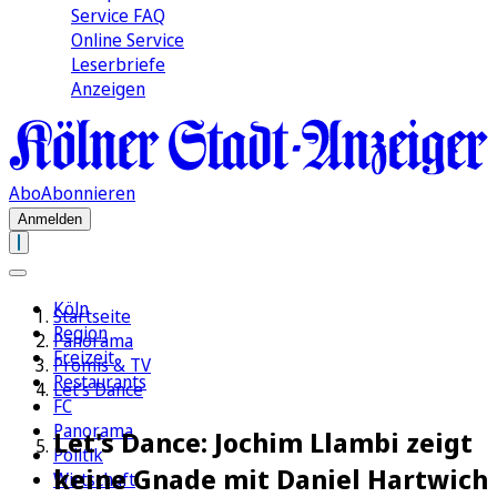
Service FAQ
Online Service
Leserbriefe
Anzeigen
Abo
Abonnieren
Anmelden
Köln
Startseite
Region
Panorama
Freizeit
Promis & TV
Restaurants
Let's Dance
FC
Panorama
Let's Dance: Jochim Llambi zeigt
Politik
keine Gnade mit Daniel Hartwich
Wirtschaft