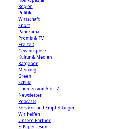
Köln-Spezial
Region
Politik
Wirtschaft
Sport
Panorama
Promis & TV
Freizeit
Gewinnspiele
Kultur & Medien
Ratgeber
Meinung
Green
Schule
Themen von A bis Z
Newsletter
Podcasts
Services und Empfehlungen
Wir helfen
Unsere Partner
E-Paper lesen