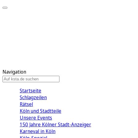
Mein KStA
Meine Artikel
Meine Region
Meine Newsletter
Mein KStA PLUS
Mein E-Paper
Navigation
Startseite
Schlagzeilen
Rätsel
Köln und Stadtteile
Unsere Events
150 Jahre Kölner Stadt-Anzeiger
Karneval in Köln