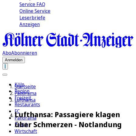
Service FAQ
Online Service
Leserbriefe
Anzeigen
Abo
Abonnieren
Anmelden
Köln
Startseite
Region
Panorama
Freizeit
Lufthansa
Restaurants
FC
Lufthansa: Passagiere klagen
Panorama
über Schmerzen - Notlandung
Politik
Wirtschaft