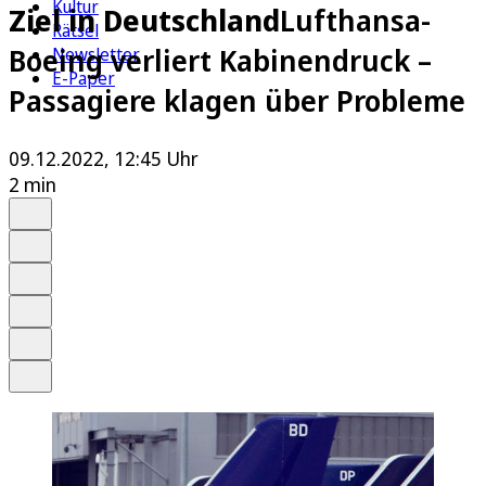
Kultur
Ziel in Deutschland
Lufthansa-
Rätsel
Boeing verliert Kabinendruck –
Newsletter
E-Paper
Passagiere klagen über Probleme
09.12.2022, 12:45 Uhr
2 min
Auf Google bevorzugen
Anhören
Schrift
Merken
Drucken
Teilen