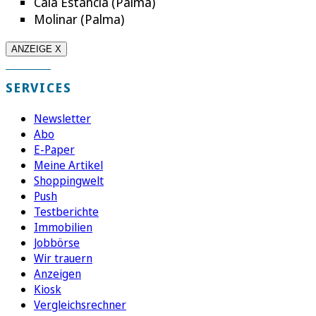
Cala Estància (Palma)
Molinar (Palma)
ANZEIGE X
SERVICES
Newsletter
Abo
E-Paper
Meine Artikel
Shoppingwelt
Push
Testberichte
Immobilien
Jobbörse
Wir trauern
Anzeigen
Kiosk
Vergleichsrechner