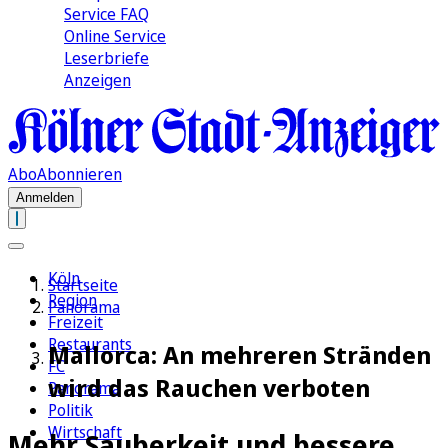
Service FAQ
Online Service
Leserbriefe
Anzeigen
Abo
Abonnieren
Anmelden
Köln
Startseite
Region
Panorama
Freizeit
Restaurants
Mallorca: An mehreren Stränden
FC
wird das Rauchen verboten
Panorama
Politik
Wirtschaft
Mehr Sauberkeit und bessere