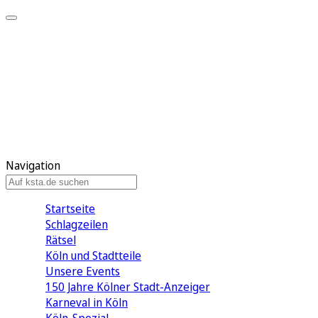
Mein KStA
Meine Artikel
Meine Region
Meine Newsletter
Mein KStA PLUS
Mein E-Paper
Navigation
Startseite
Schlagzeilen
Rätsel
Köln und Stadtteile
Unsere Events
150 Jahre Kölner Stadt-Anzeiger
Karneval in Köln