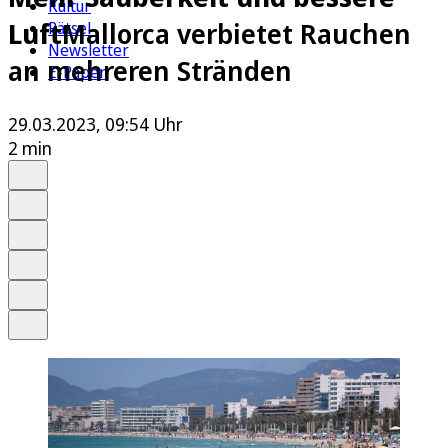
Kultur
Luft
Mallorca verbietet Rauchen
Rätsel
Newsletter
an mehreren Stränden
E-Paper
29.03.2023, 09:54 Uhr
2 min
Auf Google bevorzugen
Anhören
Schrift
Merken
Drucken
Teilen