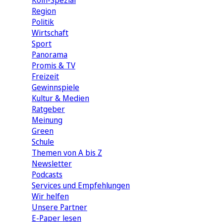
Köln-Spezial
Region
Politik
Wirtschaft
Sport
Panorama
Promis & TV
Freizeit
Gewinnspiele
Kultur & Medien
Ratgeber
Meinung
Green
Schule
Themen von A bis Z
Newsletter
Podcasts
Services und Empfehlungen
Wir helfen
Unsere Partner
E-Paper lesen