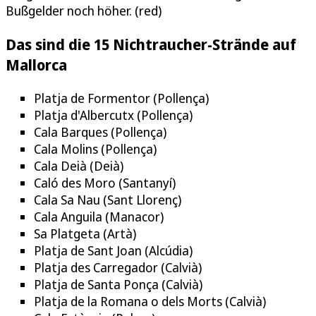
Bußgelder noch höher. (red)
Das sind die 15 Nichtraucher-Strände auf
Mallorca
Platja de Formentor (Pollença)
Platja d'Albercutx (Pollença)
Cala Barques (Pollença)
Cala Molins (Pollença)
Cala Deià (Deià)
Caló des Moro (Santanyí)
Cala Sa Nau (Sant Llorenç)
Cala Anguila (Manacor)
Sa Platgeta (Artà)
Platja de Sant Joan (Alcúdia)
Platja des Carregador (Calvià)
Platja de Santa Ponça (Calvià)
Platja de la Romana o dels Morts (Calvià)