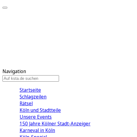
Mein KStA
Meine Artikel
Meine Region
Meine Newsletter
Mein KStA PLUS
Mein E-Paper
Navigation
Startseite
Schlagzeilen
Rätsel
Köln und Stadtteile
Unsere Events
150 Jahre Kölner Stadt-Anzeiger
Karneval in Köln