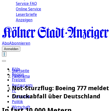
Service FAQ
Online Service
Leserbriefe
Anzeigen
Abo
Abonnieren
Anmelden
Köln
Startseite
Region
Panorama
Freizeit
Restaurants
Not-Sturzflug: Boeing 777 meldet
FC
Druckabfall über Deutschland
Panorama
Politik
Wirtschaft
In fast 10.000 Metern