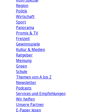
Köln-Spezial
Region
Politik
Wirtschaft
Sport
Panorama
Promis & TV
Freizeit
Gewinnspiele
Kultur & Medien
Ratgeber
Meinung
Green
Schule
Themen von A bis Z
Newsletter
Podcasts
Services und Empfehlungen
Wir helfen
Unsere Partner
E-Paper lesen