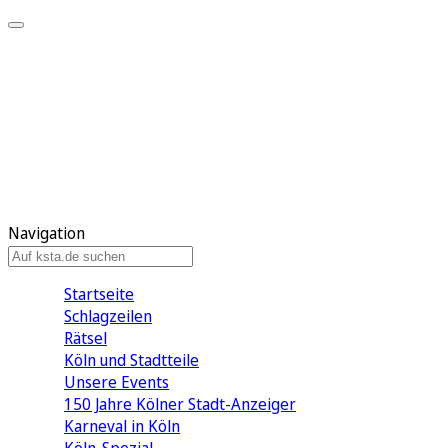
Mein KStA
Meine Artikel
Meine Region
Meine Newsletter
Mein KStA PLUS
Mein E-Paper
Navigation
Startseite
Schlagzeilen
Rätsel
Köln und Stadtteile
Unsere Events
150 Jahre Kölner Stadt-Anzeiger
Karneval in Köln