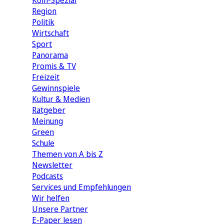
Köln-Spezial
Region
Politik
Wirtschaft
Sport
Panorama
Promis & TV
Freizeit
Gewinnspiele
Kultur & Medien
Ratgeber
Meinung
Green
Schule
Themen von A bis Z
Newsletter
Podcasts
Services und Empfehlungen
Wir helfen
Unsere Partner
E-Paper lesen