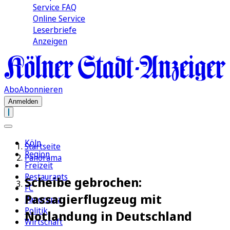
Service FAQ
Online Service
Leserbriefe
Anzeigen
Abo
Abonnieren
Anmelden
Köln
Startseite
Region
Panorama
Freizeit
Restaurants
Scheibe gebrochen:
FC
Passagierflugzeug mit
Panorama
Politik
Notlandung in Deutschland
Wirtschaft