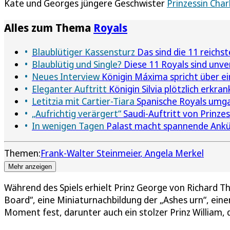
Kate und Georges jüngere Geschwister
Prinzessin Char
Alles zum Thema
Royals
Blaublütiger Kassensturz
Das sind die 11 reichst
Blaublütig und Single?
Diese 11 Royals sind unve
Neues Interview
Königin Máxima spricht über e
Eleganter Auftritt
Königin Silvia plötzlich erkra
Letitzia mit Cartier-Tiara
Spanische Royals umga
„Aufrichtig verärgert“
Saudi-Auftritt von Prinze
In wenigen Tagen
Palast macht spannende Ankün
Themen:
Frank-Walter Steinmeier
Angela Merkel
Mehr anzeigen
Während des Spiels erhielt Prinz George von Richard 
Board“, eine Miniaturnachbildung der „Ashes urn“, ein
Moment fest, darunter auch ein stolzer Prinz William, 