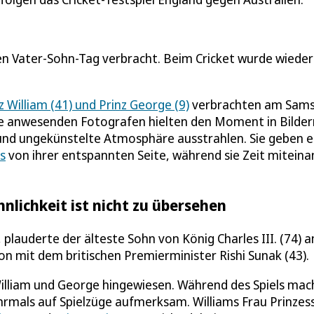
en Vater-Sohn-Tag verbracht. Beim Cricket wurde wieder
z William (41) und Prinz George (9)
verbrachten am Sams
Die anwesenden Fotografen hielten den Moment in Bilder
nd ungekünstelte Atmosphäre ausstrahlen. Sie geben e
s
von ihrer entspannten Seite, während sie Zeit miteina
hnlichkeit ist nicht zu übersehen
, plauderte der älteste Sohn von König Charles III. (74) 
on mit dem britischen Premierminister Rishi Sunak (43).
William und George hingewiesen. Während des Spiels mac
mals auf Spielzüge aufmerksam. Williams Frau Prinzess