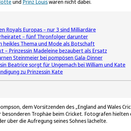
lotte
und
Prinz Louis
waren nicht dabei.
en Royals Europas – nur 3 sind Milliardäre
rheiratet – fünf Thronfolger darunter
in heikles Thema und Mode als Botschaft
nkt – Prinzessin Madeleine bezaubert als Ersatz
rnen Steinmeier bei pompösen Gala-Dinner
ssin Beatrice sorgt für Ungemach bei William und Kate
digung zu Prinzessin Kate
Thompson, dem Vorsitzenden des „England and Wales Cri
er besonderen Trophäe beim Cricket. Fotografen hielten
der über die Aufregung seines Sohnes lächelte.