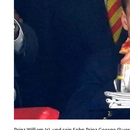
Prinz William (r), und sein Sohn Prinz George (l) v