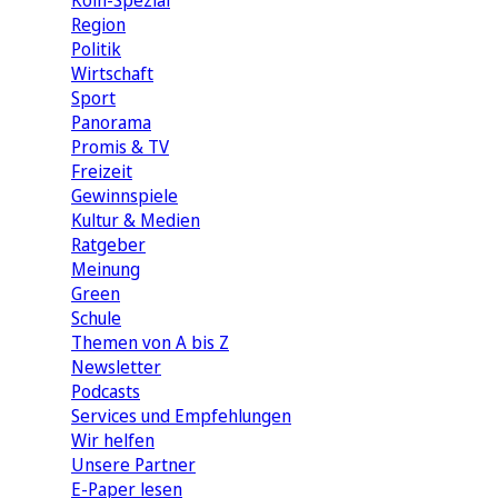
Köln-Spezial
Region
Politik
Wirtschaft
Sport
Panorama
Promis & TV
Freizeit
Gewinnspiele
Kultur & Medien
Ratgeber
Meinung
Green
Schule
Themen von A bis Z
Newsletter
Podcasts
Services und Empfehlungen
Wir helfen
Unsere Partner
E-Paper lesen