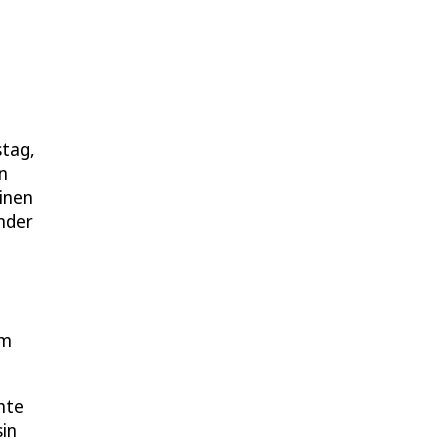
tag,
n
inen
nder
am
hte
in