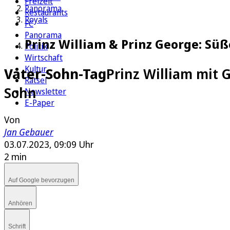
Freizeit
Panorama
Restaurants
Royals
FC
Panorama
Prinz William & Prinz George: Süß
Politik
Wirtschaft
Kultur
Vater-Sohn-Tag
Prinz William mit 
Rätsel
Sohn
Newsletter
E-Paper
Von
Jan Gebauer
03.07.2023, 09:09 Uhr
2 min
Auf Google bevorzugen
Anhören
Schrift