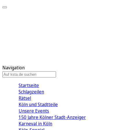
Mein KStA
Meine Artikel
Meine Region
Meine Newsletter
Mein KStA PLUS
Mein E-Paper
Navigation
Startseite
Schlagzeilen
Rätsel
Köln und Stadtteile
Unsere Events
150 Jahre Kölner Stadt-Anzeiger
Karneval in Köln