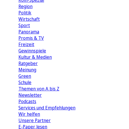
Köln-Spezial
Region
Politik
Wirtschaft
Sport
Panorama
Promis & TV
Freizeit
Gewinnspiele
Kultur & Medien
Ratgeber
Meinung
Green
Schule
Themen von A bis Z
Newsletter
Podcasts
Services und Empfehlungen
Wir helfen
Unsere Partner
E-Paper lesen