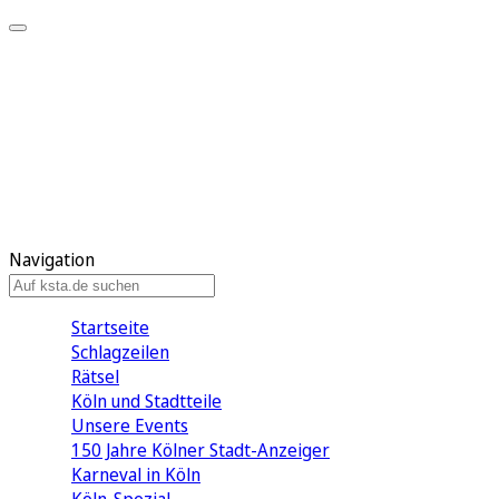
Mein KStA
Meine Artikel
Meine Region
Meine Newsletter
Mein KStA PLUS
Mein E-Paper
Navigation
Startseite
Schlagzeilen
Rätsel
Köln und Stadtteile
Unsere Events
150 Jahre Kölner Stadt-Anzeiger
Karneval in Köln