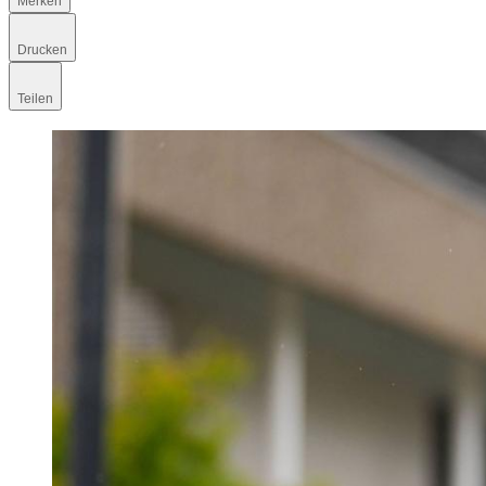
Merken
Drucken
Teilen