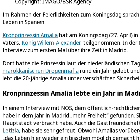
Copyright: IMAGO/BSR Agency
Im Rahmen der Feierlichkeiten zum Koningsdag sprach di
Leben in Spanien.
Kronprinzessin Amalia
hat am Koningsdag (27. April) i
Vaters,
König Willem-Alexander
, teilgenommen. In der 
Interview zum ersten Mal über ihre Zeit in Madrid.
Dort hatte die Prinzessin laut der niederländischen T
marokkanischen Drogenmafia
rund ein Jahr gelebt und
lebt die 20-jährige Amalia unter verschärften Sicherh
Kronprinzessin Amalia lebte ein Jahr in Mad
In einem Interview mit NOS, dem öffentlich-rechtlich
habe in dem Jahr in Madrid „mehr Freiheit“ gefunden. Sie
Hauptstadt verbracht habe. Auch die Gastfreundschaf
Letizia
, habe sie sehr gefreut. Obwohl Amalias vorübe
„das Leben hier wieder ein bisschen möglich gemacht hat