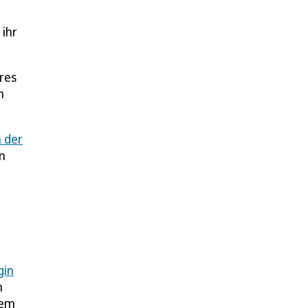
 ihr
res
m
 der
n
gin
n
hem