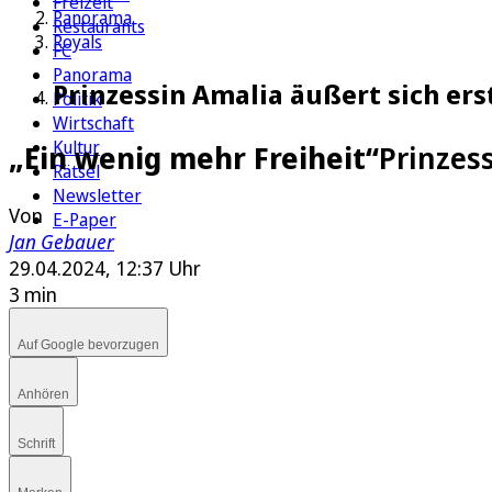
Freizeit
Panorama
Restaurants
Royals
FC
Panorama
Prinzessin Amalia äußert sich ers
Politik
Wirtschaft
Kultur
„Ein wenig mehr Freiheit“
Prinzes
Rätsel
Newsletter
Von
E-Paper
Jan Gebauer
29.04.2024, 12:37 Uhr
3 min
Auf Google bevorzugen
Anhören
Schrift