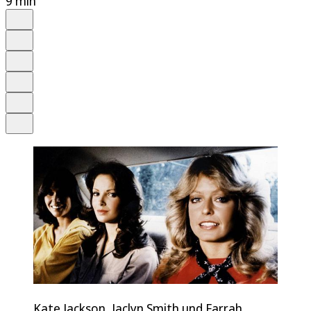
9 min
Auf Google bevorzugen
Anhören
Schrift
Merken
Drucken
Teilen
Kate Jackson, Jaclyn Smith und Farrah