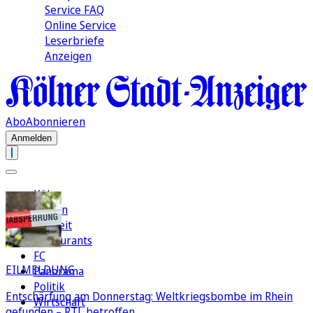
Service FAQ
Online Service
Leserbriefe
Anzeigen
Abo
Abonnieren
Anmelden
Köln
Region
Freizeit
Restaurants
FC
EILMELDUNG
Panorama
Politik
Entschärfung am Donnerstag: Weltkriegsbombe im Rhein
Wirtschaft
gefunden – RTL betroffen