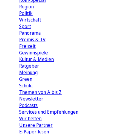
Köln-Spezial
Region
Politik
Wirtschaft
Sport
Panorama
Promis & TV
Freizeit
Gewinnspiele
Kultur & Medien
Ratgeber
Meinung
Green
Schule
Themen von A bis Z
Newsletter
Podcasts
Services und Empfehlungen
Wir helfen
Unsere Partner
E-Paper lesen