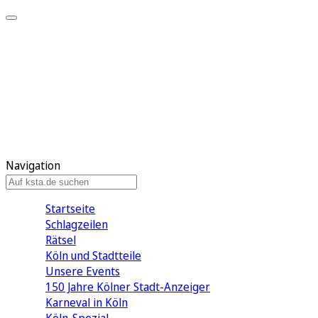
Mein KStA
Meine Artikel
Meine Region
Meine Newsletter
Mein KStA PLUS
Mein E-Paper
Navigation
Startseite
Schlagzeilen
Rätsel
Köln und Stadtteile
Unsere Events
150 Jahre Kölner Stadt-Anzeiger
Karneval in Köln