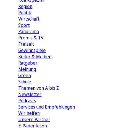
Köln-Spezial
Region
Politik
Wirtschaft
Sport
Panorama
Promis & TV
Freizeit
Gewinnspiele
Kultur & Medien
Ratgeber
Meinung
Green
Schule
Themen von A bis Z
Newsletter
Podcasts
Services und Empfehlungen
Wir helfen
Unsere Partner
E-Paper lesen