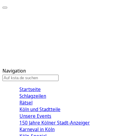
Mein KStA
Meine Artikel
Meine Region
Meine Newsletter
Mein KStA PLUS
Mein E-Paper
Navigation
Startseite
Schlagzeilen
Rätsel
Köln und Stadtteile
Unsere Events
150 Jahre Kölner Stadt-Anzeiger
Karneval in Köln