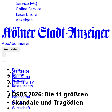
Service FAQ
Online Service
Leserbriefe
Anzeigen
Abo
Abonnieren
Anmelden
Köln
Startseite
Region
Panorama
Freizeit
Promis & TV
Restaurants
FC
DSDS 2026: Die 11 größten
Panorama
Skandale und Tragödien
Politik
Wirtschaft