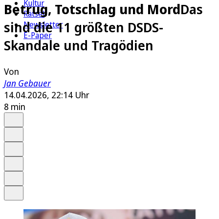
Kultur
Betrug, Totschlag und Mord
Das
Rätsel
sind die 11 größten DSDS-
Newsletter
E-Paper
Skandale und Tragödien
Von
Jan Gebauer
14.04.2026, 22:14 Uhr
8 min
Auf Google bevorzugen
Anhören
Schrift
Merken
Drucken
Teilen