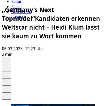
Kultur
Rätsel
„Germany’s Next
Newsletter
Topmodel“
Kandidaten erkennen
E-Paper
Weltstar nicht – Heidi Klum lässt
sie kaum zu Wort kommen
06.03.2025, 12:23 Uhr
2 min
Auf Google bevorzugen
Anhören
Schrift
Merken
Drucken
Teilen