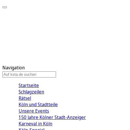
Mein KStA
Meine Artikel
Meine Region
Meine Newsletter
Mein KStA PLUS
Mein E-Paper
Navigation
Startseite
Schlagzeilen
Rätsel
Köln und Stadtteile
Unsere Events
150 Jahre Kölner Stadt-Anzeiger
Karneval in Köln