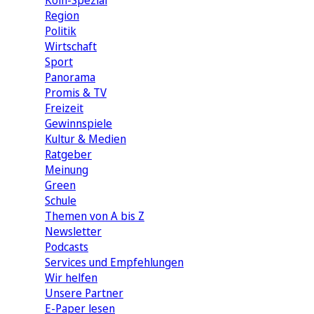
Köln-Spezial
Region
Politik
Wirtschaft
Sport
Panorama
Promis & TV
Freizeit
Gewinnspiele
Kultur & Medien
Ratgeber
Meinung
Green
Schule
Themen von A bis Z
Newsletter
Podcasts
Services und Empfehlungen
Wir helfen
Unsere Partner
E-Paper lesen