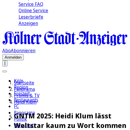
Service FAQ
Online Service
Leserbriefe
Anzeigen
Abo
Abonnieren
Anmelden
Köln
Startseite
Region
Panorama
Freizeit
Promis & TV
Restaurants
Heidi Klum
FC
Panorama
GNTM 2025: Heidi Klum lässt
Politik
Weltstar kaum zu Wort kommen
Wirtschaft