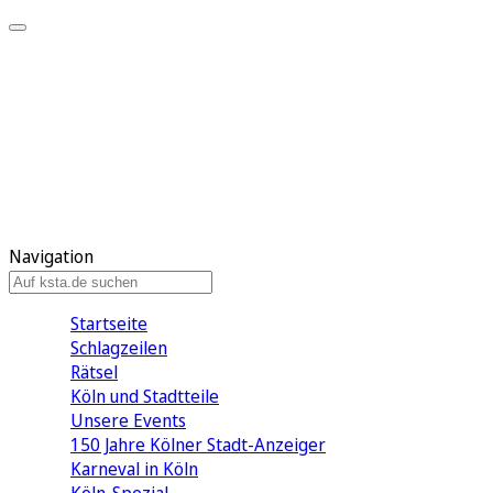
Mein KStA
Meine Artikel
Meine Region
Meine Newsletter
Mein KStA PLUS
Mein E-Paper
Navigation
Startseite
Schlagzeilen
Rätsel
Köln und Stadtteile
Unsere Events
150 Jahre Kölner Stadt-Anzeiger
Karneval in Köln