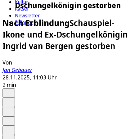
Kultur
Dschungelkönigin gestorben
Rätsel
Newsletter
Nach Erblindung
Schauspiel-
E-Paper
Ikone und Ex-Dschungelkönigin
Ingrid van Bergen gestorben
Von
Jan Gebauer
28.11.2025, 11:03 Uhr
2 min
Auf Google bevorzugen
Anhören
Schrift
Merken
Drucken
Teilen