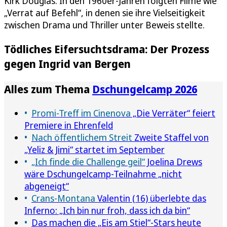
Kirk Douglas. In den 1960er-Jahren folgten Filme wie
„Verrat auf Befehl“, in denen sie ihre Vielseitigkeit
zwischen Drama und Thriller unter Beweis stellte.
Tödliches Eifersuchtsdrama: Der Prozess
gegen Ingrid van Bergen
Alles zum Thema
Dschungelcamp 2026
Promi-Treff im Cinenova
„Die Verräter“ feiert
Premiere in Ehrenfeld
Nach öffentlichem Streit
Zweite Staffel von
„Yeliz & Jimi“ startet im September
„Ich finde die Challenge geil“
Joelina Drews
wäre Dschungelcamp-Teilnahme „nicht
abgeneigt“
Crans-Montana
Valentin (16) überlebte das
Inferno: „Ich bin nur froh, dass ich da bin“
Das machen die „Eis am Stiel“-Stars heute