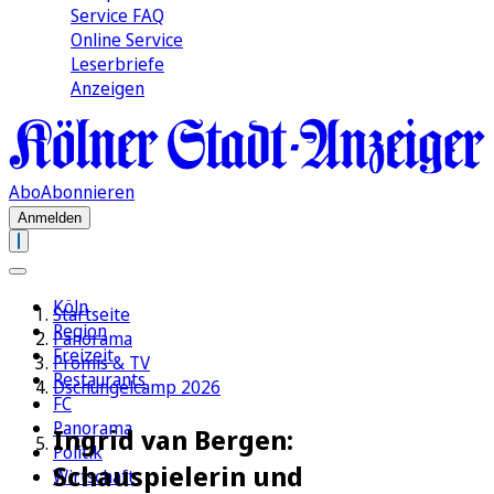
Service FAQ
Online Service
Leserbriefe
Anzeigen
Abo
Abonnieren
Anmelden
Köln
Startseite
Region
Panorama
Freizeit
Promis & TV
Restaurants
Dschungelcamp 2026
FC
Panorama
Ingrid van Bergen:
Politik
Schauspielerin und
Wirtschaft