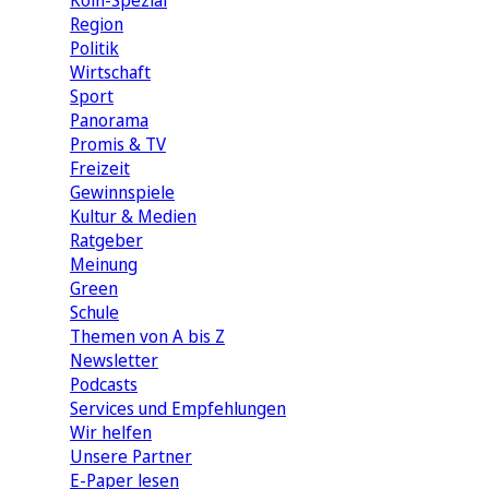
Köln-Spezial
Region
Politik
Wirtschaft
Sport
Panorama
Promis & TV
Freizeit
Gewinnspiele
Kultur & Medien
Ratgeber
Meinung
Green
Schule
Themen von A bis Z
Newsletter
Podcasts
Services und Empfehlungen
Wir helfen
Unsere Partner
E-Paper lesen