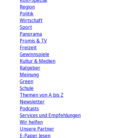
Köln-Spezial
Region
Politik
Wirtschaft
Sport
Panorama
Promis & TV
Freizeit
Gewinnspiele
Kultur & Medien
Ratgeber
Meinung
Green
Schule
Themen von A bis Z
Newsletter
Podcasts
Services und Empfehlungen
Wir helfen
Unsere Partner
E-Paper lesen