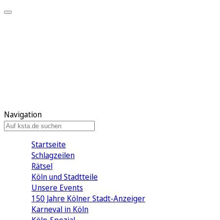
Mein KStA
Meine Artikel
Meine Region
Meine Newsletter
Mein KStA PLUS
Mein E-Paper
Navigation
Startseite
Schlagzeilen
Rätsel
Köln und Stadtteile
Unsere Events
150 Jahre Kölner Stadt-Anzeiger
Karneval in Köln