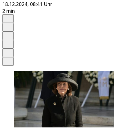
18.12.2024, 08:41 Uhr
2 min
Auf Google bevorzugen
Anhören
Schrift
Merken
Drucken
Teilen