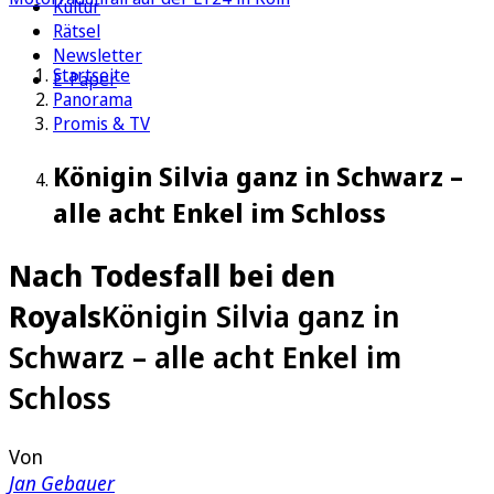
Kultur
Rätsel
Newsletter
Startseite
E-Paper
Panorama
Promis & TV
Königin Silvia ganz in Schwarz –
alle acht Enkel im Schloss
Nach Todesfall bei den
Royals
Königin Silvia ganz in
Schwarz – alle acht Enkel im
Schloss
Von
Jan Gebauer