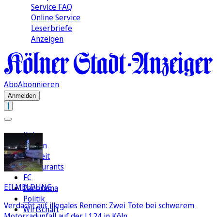
Service FAQ
Online Service
Leserbriefe
Anzeigen
Abo
Abonnieren
Anmelden
Köln
Region
Freizeit
Restaurants
FC
EILMELDUNG
Panorama
Politik
Verdacht auf illegales Rennen: Zwei Tote bei schwerem
Wirtschaft
Motorradunfall auf der L124 in Köln