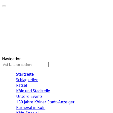
Mein KStA
Meine Artikel
Meine Region
Meine Newsletter
Mein KStA PLUS
Mein E-Paper
Navigation
Startseite
Schlagzeilen
Rätsel
Köln und Stadtteile
Unsere Events
150 Jahre Kölner Stadt-Anzeiger
Karneval in Köln