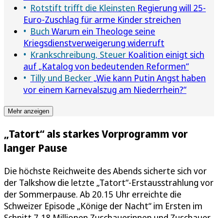
Rotstift trifft die Kleinsten
Regierung will 25-
Euro-Zuschlag für arme Kinder streichen
Buch
Warum ein Theologe seine
Kriegsdienstverweigerung widerruft
Krankschreibung, Steuer
Koalition einigt sich
auf „Katalog von bedeutenden Reformen“
Tilly und Becker
„Wie kann Putin Angst haben
vor einem Karnevalszug am Niederrhein?“
Mehr anzeigen
„Tatort“ als starkes Vorprogramm vor
langer Pause
Die höchste Reichweite des Abends sicherte sich vor
der Talkshow die letzte „Tatort“-Erstausstrahlung vor
der Sommerpause. Ab 20.15 Uhr erreichte die
Schweizer Episode „Könige der Nacht“ im Ersten im
Schnitt 7,18 Millionen Zuschauerinnen und Zuschauer,