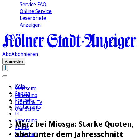
Service FAQ
Online Service
Leserbriefe
Anzeigen
Abo
Abonnieren
Anmelden
Köln
Startseite
Region
Panorama
Freizeit
Promis & TV
Restaurants
Olaf Scholz
FC
Panorama
Merz bei Miosga: Starke Quoten,
Politik
aber unter dem Jahresschnitt
Wirtschaft