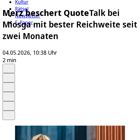
Kultur
Rätsel
Merz beschert Quote
Talk bei
Newsletter
Miosga mit bester Reichweite seit
E-Paper
zwei Monaten
04.05.2026, 10:38 Uhr
2 min
Auf Google bevorzugen
Anhören
Schrift
Merken
Drucken
Teilen