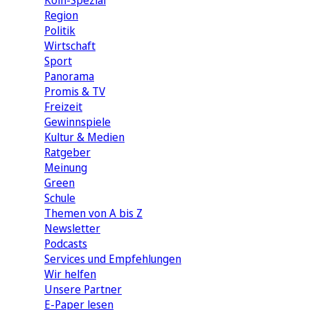
Köln-Spezial
Region
Politik
Wirtschaft
Sport
Panorama
Promis & TV
Freizeit
Gewinnspiele
Kultur & Medien
Ratgeber
Meinung
Green
Schule
Themen von A bis Z
Newsletter
Podcasts
Services und Empfehlungen
Wir helfen
Unsere Partner
E-Paper lesen